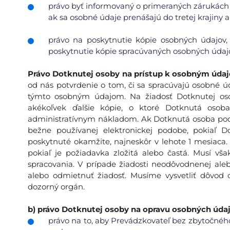
právo byť informovaný o primeraných zárukách 
ak sa osobné údaje prenášajú do tretej krajiny 
právo na poskytnutie kópie osobných údajov,
poskytnutie kópie spracúvaných osobných údajo
Právo Dotknutej osoby na prístup k osobným úda
od nás potvrdenie o tom, či sa spracúvajú osobné úda
týmto osobným údajom. Na žiadosť Dotknutej oso
akékoľvek ďalšie kópie, o ktoré Dotknutá osob
administratívnym nákladom. Ak Dotknutá osoba poda
bežne používanej elektronickej podobe, pokiaľ 
poskytnuté okamžite, najneskôr v lehote 1 mesiaca.
pokiaľ je požiadavka zložitá alebo častá. Musí v
spracovania. V prípade žiadosti neodôvodnenej ale
alebo odmietnuť žiadosť. Musíme vysvetliť dôvod 
dozorný orgán.
b)
právo Dotknutej osoby na opravu osobných údaj
právo na to, aby Prevádzkovateľ bez zbytočného