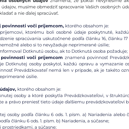
nia osobných údajov
znamená, že pokiaľ nevyriešime ak
 údajov, musíme obmedziť spracovanie Vašich osobných úda
adať a nie ďalej spracúvať.
 povinnosti voči príjemcom,
ktorého obsahom je:
príjemcovi, ktorému boli osobné údaje poskytnuté, každú
enie spracúvania uskutočnené podľa článku 16, článku 17 o
 nemožné alebo si to nevyžaduje neprimerané úsilie;
 informoval Dotknutú osobu, ak to Dotknutá osoba požaduje;
 povinnosti voči príjemcom
znamená povinnosť Prevádzk
e Dotknutej osoby poskytol, každú opravu a vymazanie o
innosť Prevádzkovateľ nemá len v prípade, ak je takéto o
primerané úsilie.
údajov,
ktorého obsahom je:
knutej osoby a ktoré poskytla Prevádzkovateľovi, v štruktú
 a právo preniesť tieto údaje ďalšiemu prevádzkovateľovi b
ej osoby podľa článku 6 ods. 1. písm. a) Nariadenia alebo 
odľa článku 6 ods. 1. písm. b) Nariadenia, a súčasne;
prostriedkami, a súčasne;