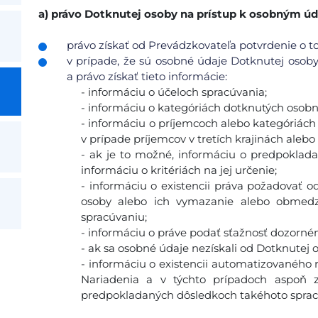
a)
právo Dotknutej osoby na prístup k osobným ú
právo získať od Prevádzkovateľa potvrdenie o to
v prípade, že sú osobné údaje Dotknutej osob
a právo získať tieto informácie:
- informáciu o účeloch spracúvania;
- informáciu o kategóriách dotknutých osobn
- informáciu o príjemcoch alebo kategóriác
v prípade príjemcov v tretích krajinách aleb
- ak je to možné, informáciu o predpoklad
informáciu o kritériách na jej určenie;
- informáciu o existencii práva požadovať 
osoby alebo ich vymazanie alebo obmedze
spracúvaniu;
- informáciu o práve podať sťažnosť dozorn
- ak sa osobné údaje nezískali od Dotknutej o
- informáciu o existencii automatizovaného r
Nariadenia a v týchto prípadoch aspoň 
predpokladaných dôsledkoch takéhoto sprac