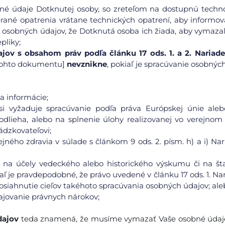
obné údaje Dotknutej osoby, so zreteľom na dostupnú techn
rané opatrenia vrátane technických opatrení, aby informov
 osobných údajov, že Dotknutá osoba ich žiada, aby vymazal
pliky;
ov s obsahom práv podľa článku 17 ods. 1. a 2. Nariade
. tohto dokumentu]
nevznikne
, pokiaľ je spracúvanie osobnýc
a informácie;
 si vyžaduje spracúvanie podľa práva Európskej únie ale
odlieha, alebo na splnenie úlohy realizovanej vo verejno
ádzkovateľovi;
ného zdravia v súlade s článkom 9 ods. 2. písm. h) a i) Nar
 na účely vedeckého alebo historického výskumu či na šta
iaľ je pravdepodobné, že právo uvedené v článku 17 ods. 1. Na
iahnutie cieľov takéhoto spracúvania osobných údajov; ale
ajovanie právnych nárokov;
dajov
teda znamená, že musíme vymazať Vaše osobné údaje