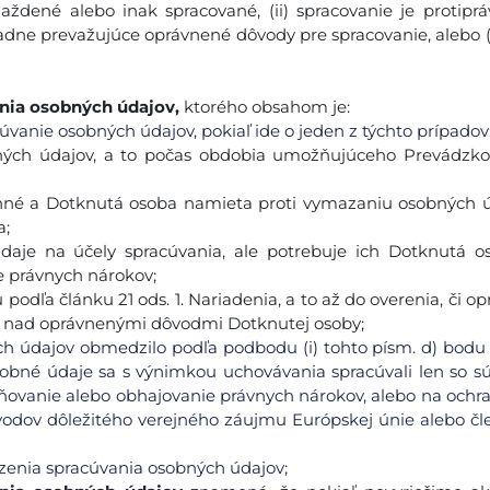
ždené alebo inak spracované, (ii) spracovanie je protiprávn
iadne prevažujúce oprávnené dôvody pre spracovanie, alebo 
nia osobných údajov,
ktorého obsahom je:
vanie osobných údajov, pokiaľ ide o jeden z týchto prípadov
ých údajov, a to počas obdobia umožňujúceho Prevádzkov
onné a Dotknutá osoba namieta proti vymazaniu osobných 
a;
daje na účely spracúvania, ale potrebuje ich Dotknutá o
e právnych nárokov;
podľa článku 21 ods. 1. Nariadenia, a to až do overenia, či o
ú nad oprávnenými dôvodmi Dotknutej osoby;
ch údajov obmedzilo podľa podbodu (i) tohto písm. d) bodu 
bné údaje sa s výnimkou uchovávania spracúvali len so s
ňovanie alebo obhajovanie právnych nárokov, alebo na ochr
dôvodov dôležitého verejného záujmu Európskej únie alebo č
zenia spracúvania osobných údajov;