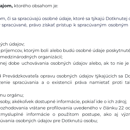
dajom,
ktorého obsahom je:
m, či sa spracúvajú osobné údaje, ktoré sa týkajú Dotknutej 
y spracúvané, právo získať prístup k spracúvaným osobný
ých údajov;
h príjemcov, ktorým boli alebo budú osobné údaje poskytnut
o medzinárodných organizácií;
anej dobe uchovávania osobných údajov alebo, ak to nie j
od Prevádzkovateľa opravu osobných údajov týkajúcich sa D
nie spracúvania a o existencii práva namietať proti t
ému orgánu;
soby, akékoľvek dostupné informácie, pokiaľ ide o ich zdroj;
ozhodovania vrátane profilovania uvedeného v článku 22 ods.
zmysluplné informácie o použitom postupe, ako aj vý
úvania osobných údajov pre Dotknutú osobu;