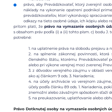
právo, aby Prevádzkovateľ, ktorý zverejnil os
náklady na vykonanie opatrení podnikol prime
prevádzkovateľov, ktorí vykonávajú spracúvanie
odkazy na tieto osobné údaje, ich kópiu alebo re
pritom platí, že
právo na vymazanie osobných údaj
s obsahom práv podľa (i) a (ii) tohto písm. c) bodu J
potrebné:
1.
na uplatnenie práva na slobodu prejavu a n
2.
na splnenie zákonnej povinnosti, ktorá
členského štátu, ktorému Prevádzkovateľ p
alebo pri výkone verejnej moci zverenej Prev
3.
z dôvodov verejného záujmu v oblasti verej
ako aj článkom 9 ods. 3. Nariadenia;
4.
na účely archivácie vo verejnom záujme,
účely podľa článku 89 ods. 1. Nariadenia, pok
znemožní alebo závažným spôsobom sťaží dos
5.
na preukazovanie, uplatňovanie alebo obh
Právo Dotknutej osoby na vymazanie
osobných ú