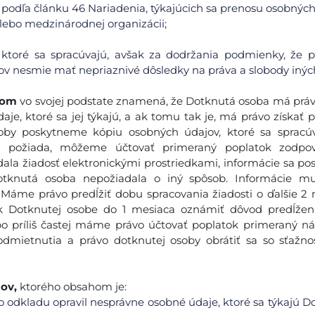
podľa článku 46 Nariadenia, týkajúcich sa prenosu osobných
alebo medzinárodnej organizácii;
 ktoré sa spracúvajú, avšak za dodržania podmienky, že 
v nesmie mať nepriaznivé dôsledky na práva a slobody inýc
jom
vo svojej podstate znamená, že Dotknutá osoba má práv
je, ktoré sa jej týkajú, a ak tomu tak je, má právo získať p
by poskytneme kópiu osobných údajov, ktoré sa spracúv
a požiada, môžeme účtovať primeraný poplatok zodpov
la žiadosť elektronickými prostriedkami, informácie sa po
Dotknutá osoba nepožiadala o iný spôsob. Informácie mu
 Máme právo predĺžiť dobu spracovania žiadosti o ďalšie 2
šak Dotknutej osobe do 1 mesiaca oznámiť dôvod predĺžen
bo príliš častej máme právo účtovať poplatok primeraný 
odmietnutia a právo dotknutej osoby obrátiť sa so sťažn
ov,
ktorého obsahom je:
 odkladu opravil nesprávne osobné údaje, ktoré sa týkajú D