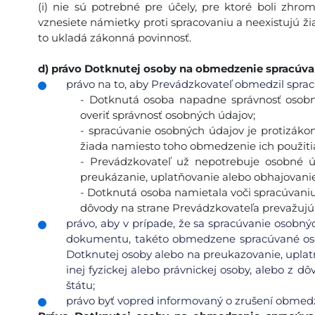
(i) nie sú potrebné pre účely, pre ktoré boli zhroma
vznesiete námietky proti spracovaniu a neexistujú ž
to ukladá zákonná povinnosť.
d)
právo Dotknutej osoby na obmedzenie spracúva
právo na to, aby Prevádzkovateľ obmedzil spracú
- Dotknutá osoba napadne správnosť osobn
overiť správnosť osobných údajov;
- spracúvanie osobných údajov je protizák
žiada namiesto toho obmedzenie ich použiti
- Prevádzkovateľ už nepotrebuje osobné ú
preukázanie, uplatňovanie alebo obhajovani
- Dotknutá osoba namietala voči spracúvaniu 
dôvody na strane Prevádzkovateľa prevažuj
právo, aby v prípade, že sa spracúvanie osobný
dokumentu, takéto obmedzene spracúvané oso
Dotknutej osoby alebo na preukazovanie, uplat
inej fyzickej alebo právnickej osoby, alebo z 
štátu;
právo byť vopred informovaný o zrušení obmed