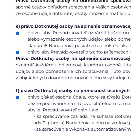
Právo Dotknutej osoby na obmedzenie spracúva
sporné otázky ohľadom spracovania Vašich osobných
že osobné údaje dotknutej osoby môžeme mať len ukl
e)
právo Dotknutej osoby na splnenie oznamovacej
právo, aby Prevádzkovateľ oznámil každému 
alebo vymazanie osobných údajov alebo obmedz
článku 18 Nariadenia, pokiaľ sa to neukáže ako
právo, aby Prevádzkovateľ o týchto príjemcoch
Právo
Dotknutej osoby na splnenie oznamovacej
oznámiť každému príjemcovi, ktorému osobné údaj
údajov alebo obmedzenie ich spracúvania. Túto pov
z objektívnych dôvodov nemožné alebo si vyžaduje ne
f)
právo Dotknutej osoby na prenosnosť osobných 
právo získať osobné údaje, ktoré sa týkajú Dot
bežne používanom a strojovo čitateľnom formáte
aby jej Prevádzkovateľ bránil, ak:
-
sa spracúvanie zakladá na súhlase Dotknut
ods. 2. písm. a) Nariadenia, alebo na zmluve p
-
sa spracúvanie vykonáva automatizovanými 