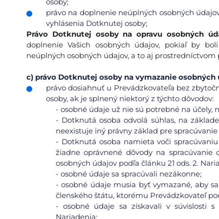
osoby;
právo na doplnenie neúplných osobných údajov
vyhlásenia Dotknutej osoby;
Právo Dotknutej osoby na opravu osobných úd
doplnenie Vašich osobných údajov, pokiaľ by bo
neúplných osobných údajov, a to aj prostredníctvom
c)
právo Dotknutej osoby na vymazanie osobných úd
právo dosiahnuť u Prevádzkovateľa bez zbytoč
osoby, ak je splnený niektorý z týchto dôvodov:
-
osobné údaje už nie sú potrebné na účely, na
-
Dotknutá osoba odvolá súhlas, na základe
neexistuje iný právny základ pre spracúvanie
-
Dotknutá osoba namieta voči spracúvaniu 
žiadne oprávnené dôvody na spracúvanie 
osobných údajov podľa článku 21 ods. 2. Nari
-
osobné údaje sa spracúvali nezákonne;
-
osobné údaje musia byť vymazané, aby sa 
členského štátu, ktorému Prevádzkovateľ pod
-
osobné údaje sa získavali v súvislosti 
Nariadenia;