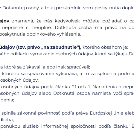
 Dotknutej osoby, a to aj prostredníctvom poskytnutia dop
ajov
znamená, že nás kedykoľvek môžete požiadať o op
li nepresné či neúplné. Dotknutá osoba má právo na do
 poskytnutia doplnkového vyhlásenia.
ajov (tzv. právo „na zabudnutie“),
ktorého obsahom je:
ného odkladu vymazanie osobných údajov, ktoré sa týkajú D
 ktoré sa získavali alebo inak spracúvali;
 ktorého sa spracúvanie vykonáva, a to za splnenia podmi
 osobných údajov;
osobných údajov podľa článku 21 ods. 1. Nariadenia a nep
osobných údajov alebo Dotknutá osoba namieta voči spra
adenia;
splnila zákonná povinnosť podľa práva Európskej únie ale
lieha;
s ponukou služieb informačnej spoločnosti podľa článku 8