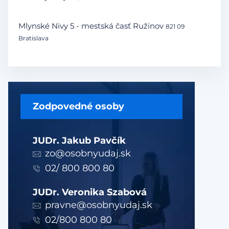
Mlynské Nivy 5 - mestská časť Ružinov
821 09
Bratislava
Zodpovedné osoby
JUDr. Jakub Pavčík
zo@osobnyudaj.sk
02/ 800 800 80
JUDr. Veronika Szabová
pravne@osobnyudaj.sk
02/800 800 80