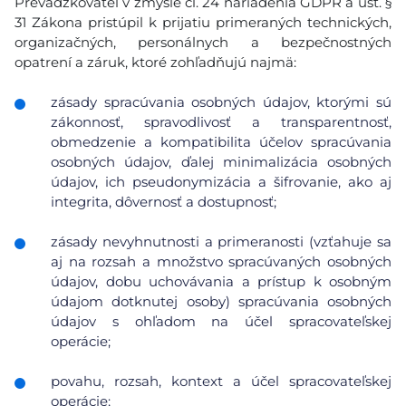
Prevádzkovateľ v zmysle čl. 24 nariadenia GDPR a ust. §
31 Zákona pristúpil k prijatiu primeraných technických,
organizačných, personálnych a bezpečnostných
opatrení a záruk, ktoré zohľadňujú najmä:
zásady spracúvania osobných údajov, ktorými sú
zákonnosť, spravodlivosť a transparentnosť,
obmedzenie a kompatibilita účelov spracúvania
osobných údajov, ďalej minimalizácia osobných
údajov, ich pseudonymizácia a šifrovanie, ako aj
integrita, dôvernosť a dostupnosť;
zásady nevyhnutnosti a primeranosti (vzťahuje sa
aj na rozsah a množstvo spracúvaných osobných
údajov, dobu uchovávania a prístup k osobným
údajom dotknutej osoby) spracúvania osobných
údajov s ohľadom na účel spracovateľskej
operácie;
povahu, rozsah, kontext a účel spracovateľskej
operácie;