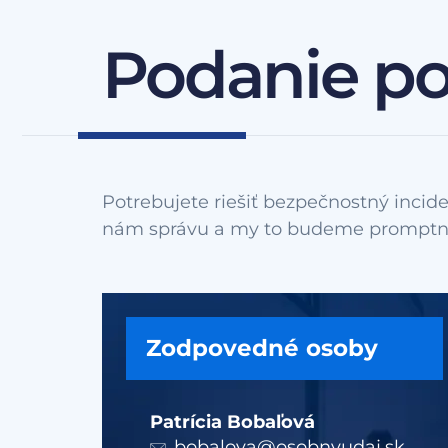
Podanie p
Potrebujete riešiť bezpečnostný incide
Zodpovedné osoby
Patrícia Bobaľová
bobalova@osobnyudaj.sk