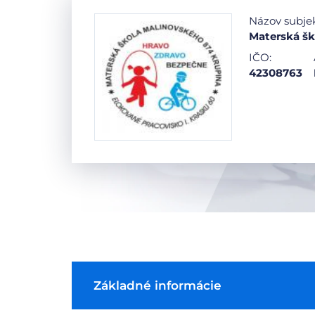
Názov subje
Materská šk
IČO:
42308763
Základné informácie