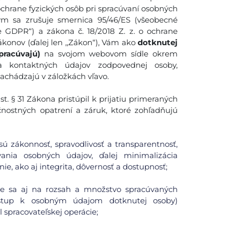
ochrane fyzických osôb pri spracúvaní osobných
ým sa zrušuje smernica 95/46/ES (všeobecné
e GDPR“) a zákona č. 18/2018 Z. z. o ochrane
konov (ďalej len ,,Zákon“), Vám ako
dotknutej
pracúvajú)
na svojom webovom sídle okrem
 a kontaktných údajov zodpovednej osoby,
nachádzajú v záložkách vľavo.
. § 31 Zákona pristúpil k prijatiu primeraných
čnostných opatrení a záruk, ktoré zohľadňujú
ú zákonnosť, spravodlivosť a transparentnosť,
ania osobných údajov, ďalej minimalizácia
ie, ako aj integrita, dôvernosť a dostupnosť;
uje sa aj na rozsah a množstvo spracúvaných
ístup k osobným údajom dotknutej osoby)
spracovateľskej operácie;