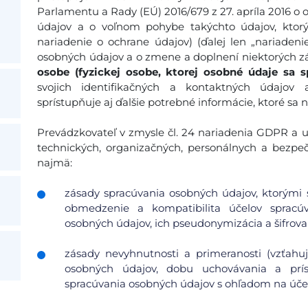
Parlamentu a Rady (EÚ) 2016/679 z 27. apríla 2016 o 
údajov a o voľnom pohybe takýchto údajov, ktor
nariadenie o ochrane údajov) (ďalej len „nariadeni
osobných údajov a o zmene a doplnení niektorých zá
osobe (fyzickej osobe, ktorej osobné údaje sa s
svojich identifikačných a kontaktných údajov
sprístupňuje aj ďalšie potrebné informácie, ktoré sa 
Prevádzkovateľ v zmysle čl. 24 nariadenia GDPR a ust
technických, organizačných, personálnych a bezpe
najmä:
zásady spracúvania osobných údajov, ktorými s
obmedzenie a kompatibilita účelov spracúv
osobných údajov, ich pseudonymizácia a šifrovan
zásady nevyhnutnosti a primeranosti (vzťah
osobných údajov, dobu uchovávania a pr
spracúvania osobných údajov s ohľadom na účel 