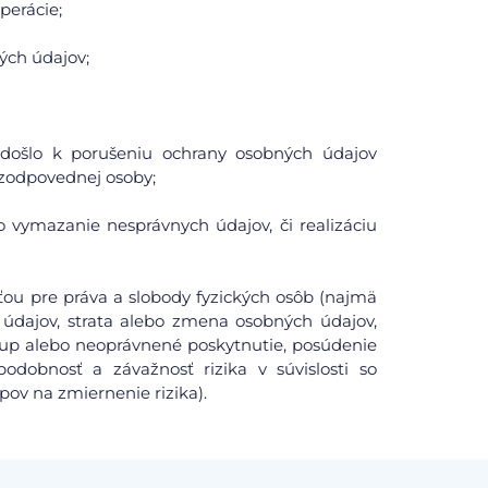
perácie;
ých údajov;
či došlo k porušeniu ochrany osobných údajov
zodpovednej osoby;
o vymazanie nesprávnych údajov, či realizáciu
ou pre práva a slobody fyzických osôb (najmä
údajov, strata alebo zmena osobných údajov,
tup alebo neoprávnené poskytnutie, posúdenie
odobnosť a závažnosť rizika v súvislosti so
pov na zmiernenie rizika).