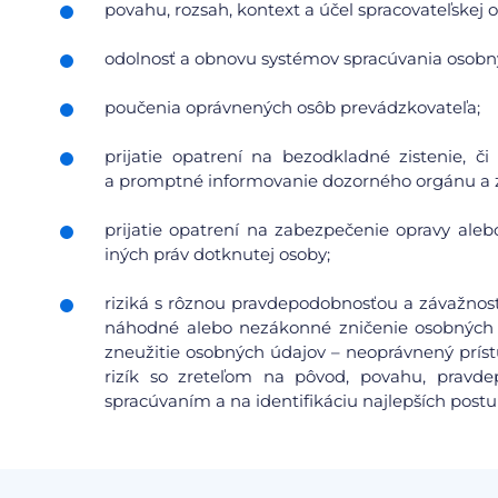
povahu, rozsah, kontext a účel spracovateľskej o
odolnosť a obnovu systémov spracúvania osobn
poučenia oprávnených osôb prevádzkovateľa;
prijatie opatrení na bezodkladné zistenie, 
a promptné informovanie dozorného orgánu a 
prijatie opatrení na zabezpečenie opravy aleb
iných práv dotknutej osoby;
riziká s rôznou pravdepodobnosťou a závažnosť
náhodné alebo nezákonné zničenie osobných 
zneužitie osobných údajov – neoprávnený prís
rizík so zreteľom na pôvod, povahu, pravdep
spracúvaním a na identifikáciu najlepších postu