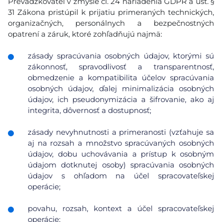
Prevádzkovateľ v zmysle čl. 24 nariadenia GDPR a ust. §
31 Zákona pristúpil k prijatiu primeraných technických,
organizačných, personálnych a bezpečnostných
opatrení a záruk, ktoré zohľadňujú najmä:
zásady spracúvania osobných údajov, ktorými sú
zákonnosť, spravodlivosť a transparentnosť,
obmedzenie a kompatibilita účelov spracúvania
osobných údajov, ďalej minimalizácia osobných
údajov, ich pseudonymizácia a šifrovanie, ako aj
integrita, dôvernosť a dostupnosť;
zásady nevyhnutnosti a primeranosti (vzťahuje sa
aj na rozsah a množstvo spracúvaných osobných
údajov, dobu uchovávania a prístup k osobným
údajom dotknutej osoby) spracúvania osobných
údajov s ohľadom na účel spracovateľskej
operácie;
povahu, rozsah, kontext a účel spracovateľskej
operácie;