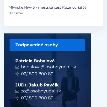
Mlynské Nivy 5 - mestská časť Ružinov
821 09
Bratislava
Zodpovedné osoby
Patrícia Bobaľová
bobalova@osobnyudaj.sk
02/ 800 800 80
JUDr. Jakub Pavčík
zo@osobnyudaj.sk
02/ 800 800 80