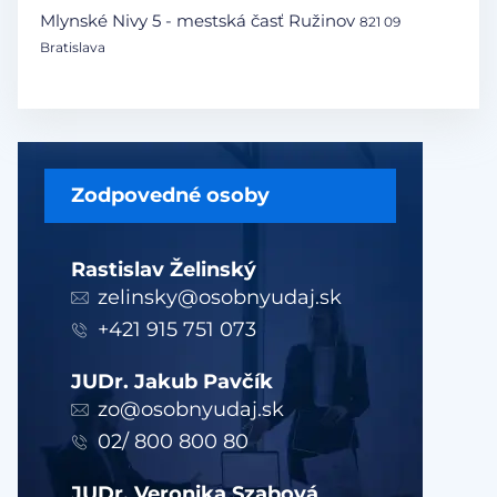
Mlynské Nivy 5 - mestská časť Ružinov
821 09
Bratislava
Zodpovedné osoby
Rastislav Želinský
zelinsky@osobnyudaj.sk
+421 915 751 073
JUDr. Jakub Pavčík
zo@osobnyudaj.sk
02/ 800 800 80
JUDr. Veronika Szabová