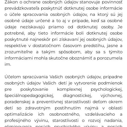
Zákon o ochrane osobných údajov stanovuje povinnosť
prevádzkovateľa poskytnúť dotknutej osobe informácie
o účele spracovania osobných údajov, na ktorý sú jej
osobné údaje určené a to aj v prípade, keď sa osobné
údaje nezískavajú priamo od dotknutej osoby. Je
potrebné, aby tieto informácie boli dotknutej osobe
poskytnuté najneskôr pri získavaní jej osobných údajov,
respektíve v dostatočnom časovom predstihu, jasne a
zrozumiteľne a takým spôsobom, aby sa s týmito
informáciami mohla skutočne oboznámiť a porozumela
im.
Účelom spracúvania Vašich osobných údajov, prípadne
osobných údajov Vašich detí je vytvorenie podmienok
pre poskytovanie komplexnej psychologickej,
špeciálnopedagogickej, diagnostickej, výchovnej,
poradenskej a preventívnej starostlivosti deťom okrem
detí so zdravotným postihnutím najmä v oblasti
optimalizácie ich osobnostného, vzdelávacieho a
profesijného vývinu, starostlivosti o rozvoj nadania,
eliminovania porúch psychického vývinu a porúch