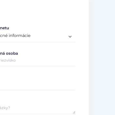
netu
ná osoba