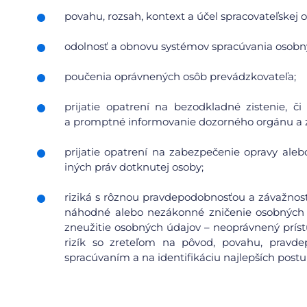
povahu, rozsah, kontext a účel spracovateľskej o
odolnosť a obnovu systémov spracúvania osobn
poučenia oprávnených osôb prevádzkovateľa;
prijatie opatrení na bezodkladné zistenie, 
a promptné informovanie dozorného orgánu a 
prijatie opatrení na zabezpečenie opravy aleb
iných práv dotknutej osoby;
riziká s rôznou pravdepodobnosťou a závažnosť
náhodné alebo nezákonné zničenie osobných 
zneužitie osobných údajov – neoprávnený prís
rizík so zreteľom na pôvod, povahu, pravdep
spracúvaním a na identifikáciu najlepších postu