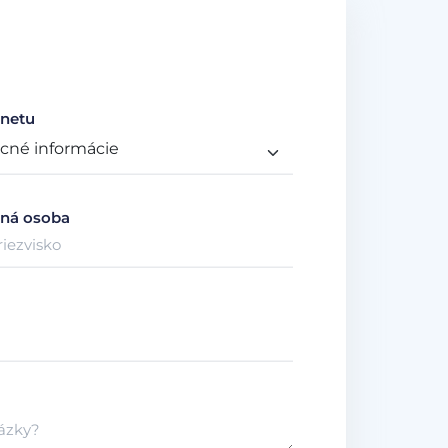
netu
ná osoba