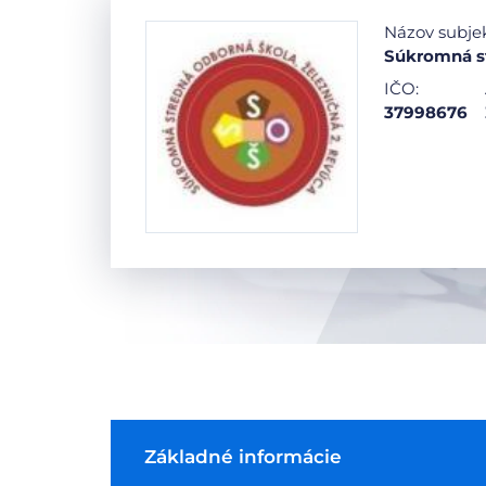
Názov subje
Súkromná st
IČO:
37998676
Základné informácie