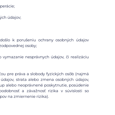
perácie;
ých údajov;
či došlo k porušeniu ochrany osobných údajov
zodpovednej osoby;
o vymazanie nesprávnych údajov, či realizáciu
ou pre práva a slobody fyzických osôb (najmä
údajov, strata alebo zmena osobných údajov,
tup alebo neoprávnené poskytnutie, posúdenie
odobnosť a závažnosť rizika v súvislosti so
pov na zmiernenie rizika).