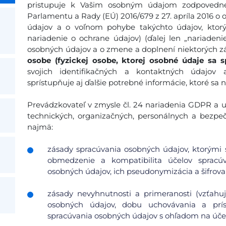
pristupuje k Vašim osobným údajom zodpovedne
Parlamentu a Rady (EÚ) 2016/679 z 27. apríla 2016 o 
údajov a o voľnom pohybe takýchto údajov, ktor
nariadenie o ochrane údajov) (ďalej len „nariadeni
osobných údajov a o zmene a doplnení niektorých zá
osobe (fyzickej osobe, ktorej osobné údaje sa s
svojich identifikačných a kontaktných údajov
sprístupňuje aj ďalšie potrebné informácie, ktoré sa 
Prevádzkovateľ v zmysle čl. 24 nariadenia GDPR a ust
technických, organizačných, personálnych a bezpe
najmä:
zásady spracúvania osobných údajov, ktorými s
obmedzenie a kompatibilita účelov spracúv
osobných údajov, ich pseudonymizácia a šifrovan
zásady nevyhnutnosti a primeranosti (vzťah
osobných údajov, dobu uchovávania a pr
spracúvania osobných údajov s ohľadom na účel 