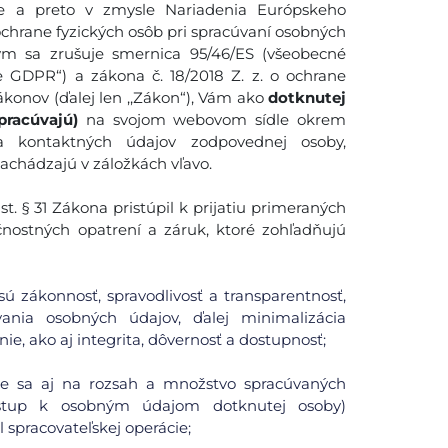
 a preto v zmysle Nariadenia Európskeho
ochrane fyzických osôb pri spracúvaní osobných
ým sa zrušuje smernica 95/46/ES (všeobecné
e GDPR“) a zákona č. 18/2018 Z. z. o ochrane
konov (ďalej len ,,Zákon“), Vám ako
dotknutej
pracúvajú)
na svojom webovom sídle okrem
 a kontaktných údajov zodpovednej osoby,
nachádzajú v záložkách vľavo.
. § 31 Zákona pristúpil k prijatiu primeraných
čnostných opatrení a záruk, ktoré zohľadňujú
ú zákonnosť, spravodlivosť a transparentnosť,
ania osobných údajov, ďalej minimalizácia
ie, ako aj integrita, dôvernosť a dostupnosť;
uje sa aj na rozsah a množstvo spracúvaných
ístup k osobným údajom dotknutej osoby)
spracovateľskej operácie;