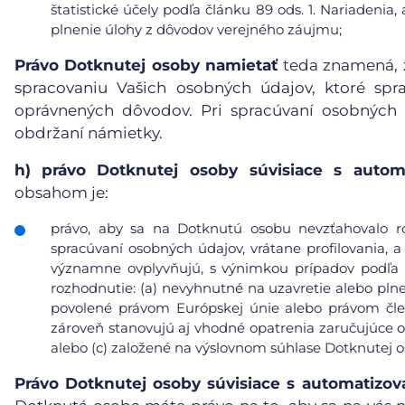
štatistické účely podľa článku 89 ods. 1. Nariadeni
plnenie úlohy z dôvodov verejného záujmu;
Právo Dotknutej osoby namietať
teda znamená, ž
spracovaniu Vašich osobných údajov, ktoré sp
oprávnených dôvodov. Pri spracúvaní osobných
obdržaní námietky.
h)
právo Dotknutej osoby súvisiace s auto
obsahom je:
právo, aby sa na Dotknutú osobu nevzťahovalo r
spracúvaní osobných údajov, vrátane profilovania, a
významne ovplyvňujú, s výnimkou prípadov podľa čl
rozhodnutie: (a) nevyhnutné na uzavretie alebo pl
povolené právom Európskej únie alebo právom čle
zároveň stanovujú aj vhodné opatrenia zaručujúce 
alebo (c) založené na výslovnom súhlase Dotknutej o
Právo Dotknutej osoby súvisiace s automatiz