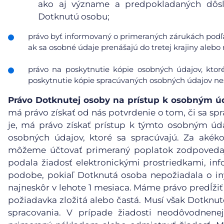
ako aj význame a predpokladaných dôsl
Dotknutú osobu;
právo byť informovaný o primeraných zárukách podľa
ak sa osobné údaje prenášajú do tretej krajiny aleb
právo na poskytnutie kópie osobných údajov, ktor
poskytnutie kópie spracúvaných osobných údajov nes
Právo Dotknutej osoby na prístup k osobným 
má právo získať od nás potvrdenie o tom, či sa spr
je, má právo získať prístup k týmto osobným ú
osobných údajov, ktoré sa spracúvajú. Za akéko
môžeme účtovať primeraný poplatok zodpovedaj
podala žiadosť elektronickými prostriedkami, inf
podobe, pokiaľ Dotknutá osoba nepožiadala o in
najneskôr v lehote 1 mesiaca. Máme právo predĺžiť
požiadavka zložitá alebo častá. Musí však Dotknu
spracovania. V prípade žiadosti neodôvodnene