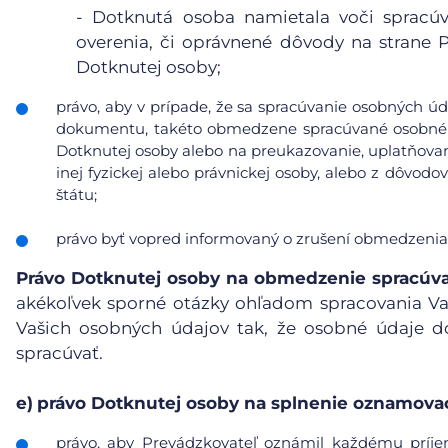
- Dotknutá osoba namietala voči spracúv
overenia, či oprávnené dôvody na strane
Dotknutej osoby;
právo, aby v prípade, že sa spracúvanie osobných úd
dokumentu, takéto obmedzene spracúvané osobné ú
Dotknutej osoby alebo na preukazovanie, uplatňovan
inej fyzickej alebo právnickej osoby, alebo z dôvod
štátu;
právo byť vopred informovaný o zrušení obmedzenia
Právo Dotknutej osoby na obmedzenie spracúv
akékoľvek sporné otázky ohľadom spracovania V
Vašich osobných údajov tak, že osobné údaje d
spracúvať.
e)
právo Dotknutej osoby na splnenie oznamovac
právo, aby Prevádzkovateľ oznámil každému príje