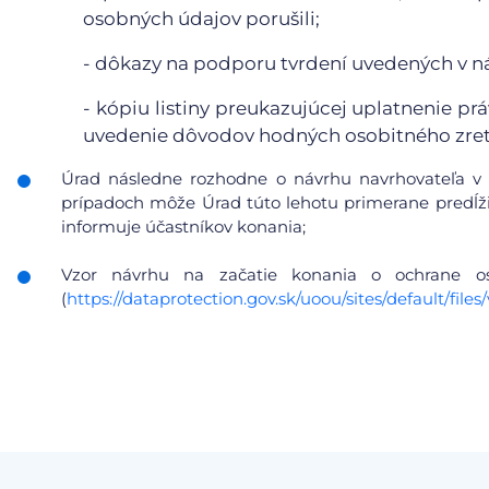
osobných údajov porušili;
- dôkazy na podporu tvrdení uvedených v n
- kópiu listiny preukazujúcej uplatnenie pr
uvedenie dôvodov hodných osobitného zret
Úrad následne rozhodne o návrhu navrhovateľa v 
prípadoch môže Úrad túto lehotu primerane predĺžiť
informuje účastníkov konania;
Vzor návrhu na začatie konania o ochrane 
(
https://dataprotection.gov.sk/uoou/sites/default/f