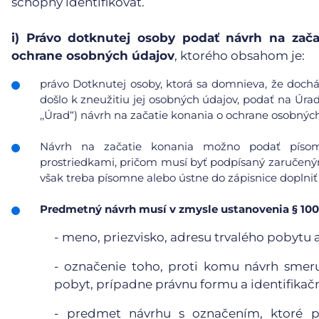
schopný identifikovať.
i)
Právo dotknutej osoby podať návrh na zača
ochrane osobných údajov
, ktorého obsahom je:
právo Dotknutej osoby, ktorá sa domnieva, že doc
došlo k zneužitiu jej osobných údajov, podať na Úra
,,Úrad“) návrh na začatie konania o ochrane osobnýc
Návrh na začatie konania možno podať písomn
prostriedkami, pričom musí byť podpísaný zaručeným
však treba písomne alebo ústne do zápisnice doplniť
Predmetný návrh musí v zmysle ustanovenia § 100
- meno, priezvisko, adresu trvalého pobytu 
- označenie toho, proti komu návrh smeruj
pobyt, prípadne právnu formu a identifikačn
- predmet návrhu s označením, ktoré pr