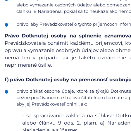
alebo vymazanie osobných údajov alebo obmedzenie 
článku 18 Nariadenia, pokiaľ sa to neukáže ako nemo
právo, aby Prevádzkovateľ o týchto príjemcoch info
Právo
Dotknutej osoby na splnenie oznamova
Prevádzkovateľa oznámiť každému príjemcovi, kt
opravu a vymazanie osobných údajov alebo obmedz
nemá len v prípade, ak je takéto oznámenie 
neprimerané úsilie.
f)
právo Dotknutej osoby na prenosnosť osobnýc
právo získať osobné údaje, ktoré sa týkajú Dotknute
bežne používanom a strojovo čitateľnom formáte a pr
aby jej Prevádzkovateľ bránil, ak:
-
sa spracúvanie zakladá na súhlase Dotkn
alebo článku 9 ods. 2. písm. a) Nariaden
Nariadenia, a súčasne;