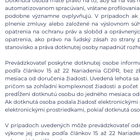
Dotknutá osoba máte právo na to, aby sa na vás n
automatizovanom spracúvaní, vrátane profilovania, 
podobne významne ovplyvňujú. V prípadoch ak j
plnenie zmluvy alebo založené na výslovnom súh
opatrenia na ochranu práv a slobôd a oprávnený
opatrenia, ako právo na ľudský zásah zo strany p
stanovisko a práva dotknutej osoby napadnúť rozh
Prevádzkovateľ poskytne dotknutej osobe informáci
podľa článkov 15 až 22 Nariadenia GDPR, bez 
mesiaca od doručenia žiadosti. Uvedená lehota sa 
pričom sa zohľadní komplexnosť žiadosti a počet
predĺžení dotknutú osobu do jedného mesiaca od 
Ak dotknutá osoba podala žiadosť elektronickými 
elektronickými prostriedkami, pokiaľ dotknutá oso
V prípadoch uvedených môže prevádzkovateľ odmi
výkone jej práva podľa článkov 15 až 22 Nariad