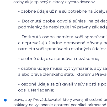
osoby, ak je splnený niektorý z týchto dôvodov:
-
osobné údaje už nie sú potrebné na účely, n
-
Dotknutá osoba odvolá súhlas, na základ
podmienky, že neexistuje iný právny základ
-
Dotknutá osoba namieta voči spracúvaniu
a neprevažujú žiadne oprávnené dôvody n
namieta voči spracúvaniu osobných údajov p
-
osobné údaje sa spracúvali nezákonne;
-
osobné údaje musia byť vymazané, aby sa 
alebo práva členského štátu, ktorému Prevá
-
osobné údaje sa získavali v súvislosti s 
ods. 1. Nariadenia;
právo, aby Prevádzkovateľ, ktorý zverejnil osobné 
náklady na vykonanie opatrení podnikol primerané 