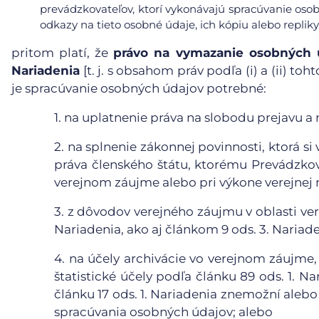
prevádzkovateľov, ktorí vykonávajú spracúvanie osob
odkazy na tieto osobné údaje, ich kópiu alebo repliky
pritom platí, že
právo na vymazanie osobných ú
Nariadenia
[t. j. s obsahom práv podľa (i) a (ii) t
je spracúvanie osobných údajov potrebné:
1.
na uplatnenie práva na slobodu prejavu a 
2.
na splnenie zákonnej povinnosti, ktorá s
práva členského štátu, ktorému Prevádzkova
verejnom záujme alebo pri výkone verejnej 
3.
z dôvodov verejného záujmu v oblasti vere
Nariadenia, ako aj článkom 9 ods. 3. Nariade
4.
na účely archivácie vo verejnom záujme,
štatistické účely podľa článku 89 ods. 1. N
článku 17 ods. 1. Nariadenia znemožní aleb
spracúvania osobných údajov; alebo