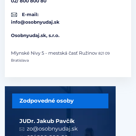
02/ 800 800 80
E-mail:
info@osobnyudaj.sk
Osobnyudaj.sk, s.r.o.
Mlynské Nivy 5 - mestská časť Ružinov
821 09
Bratislava
Zodpovedné osoby
JUDr. Jakub Pavčík
zo@osobnyudaj.sk