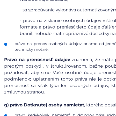
-
sa spracúvanie vykonáva automatizovanými
-
právo na získanie osobných údajov v štr
formáte a právo preniesť tieto údaje ďalši
bránil, nebude mať nepriaznivé dôsledky na 
právo na prenos osobných údajov priamo od jedné
technicky možné;
Právo na prenosnosť údajov
znamená, že máte p
predtým poskytli, v štruktúrovanom, bežne pou
požadovať, aby sme Vaše osobné údaje preniesl
podmienok; uplatnením tohto práva nie je dotk
prenosnosť sa však týka len osobných údajov, kt
zmluvnou stranou.
g)
právo Dotknutej osoby namietať,
ktorého obsa
právo kedykoľvek namietať z dôvodov týkajúcich 