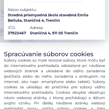
Názov subjektu:
Stredná priemyselná škola stavebná Emila
Belluša, Staničná 4, Trenčín
IČO:
Adresa:
37922467
Staničná 4, 911 05 Trenčín
Spracúvanie súborov cookies
Súbory cookies sú malé textové súbory, ktoré môžu byť
do internetového prehliadača odosielané pri návšteve
webových stránok a ukladané do vášho zariadenia
(počítača alebo do iného zariadenia s prístupom na
internet, ako napr. smartphone alebo tablet). Súbory
cookies sa ukladajú do priečinka pre súbory vášho
internetového prehliadača. Cookies obvykle obsahujú
názov webovej stránky, z ktorej pochádzajú a dátum
svojho vzniku. Pri ďalšej návšteve stránky webový
prehliadač znovu načíta súbory cookies a tieto