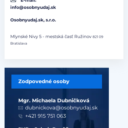
E-mail:
info@osobnyudaj.sk
Osobnyudaj.sk, s.r.o.
Mlynské Nivy 5 - mestská časť Ružinov
821 09
Bratislava
Zodpovedné osoby
Mgr. Michaela Dubničková
dubnickova@osobnyudaj.sk
+421 915 751 063