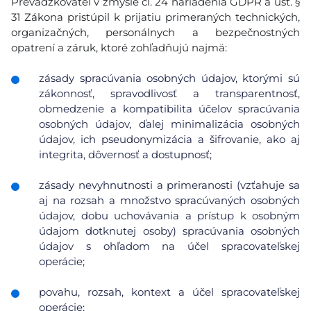
Prevádzkovateľ v zmysle čl. 24 nariadenia GDPR a ust. §
31 Zákona pristúpil k prijatiu primeraných technických,
organizačných, personálnych a bezpečnostných
opatrení a záruk, ktoré zohľadňujú najmä:
zásady spracúvania osobných údajov, ktorými sú
zákonnosť, spravodlivosť a transparentnosť,
obmedzenie a kompatibilita účelov spracúvania
osobných údajov, ďalej minimalizácia osobných
údajov, ich pseudonymizácia a šifrovanie, ako aj
integrita, dôvernosť a dostupnosť;
zásady nevyhnutnosti a primeranosti (vzťahuje sa
aj na rozsah a množstvo spracúvaných osobných
údajov, dobu uchovávania a prístup k osobným
údajom dotknutej osoby) spracúvania osobných
údajov s ohľadom na účel spracovateľskej
operácie;
povahu, rozsah, kontext a účel spracovateľskej
operácie;