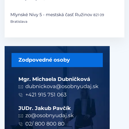
Mlynské Nivy 5 - mestská časť Ružinov
821 09
Bratislava
Zodpovedné osoby
Mgr. Michaela Dubničková
dubnickova@osobnyudaj.sk
+421 915 751 063
JUDr. Jakub Pavčík
zo@osobnyudaj.sk
02/ 800 800 80