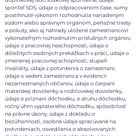
doplnkovej dôchodkovej sporiteľne, údaje
sporiteľ SDS, údaje o odpracovanom čase, sumy
postihnuté výkonom rozhodnutia nariadeným
súdom alebo správnym orgánom, peňažné tresty
a pokuty, ako aj náhrady uložené zamestnancovi
vykonateľným rozhodnutím príslušných orgánov,
údaje o pracovnej neschopnosti, údaje o
dôležitých osobných prekážkach v práci, údaje o
zmenenej pracovnej schopnosti, stupeň
invalidity, údaje z potvrdenia o zamestnaní,
údaje o vedení zamestnanca v evidencii
nezamestnaných občanov, údaje o čerpaní
materskej dovolenky a rodičovskej dovolenky,
údaje o priznaní dôchodku, o druhu dôchodku,
ročný úhrn vyplateného dôchodku, spôsobilosť
na právne úkony, údaje z dokladu o
bezúhonnosti, osobné údaje spracúvané na
potvrdeniach, osvedčenia o absolvovaných