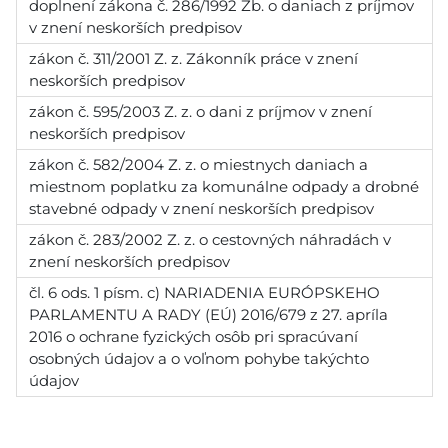
doplnení zákona č. 286/1992 Zb. o daniach z príjmov
v znení neskorších predpisov
zákon č. 311/2001 Z. z. Zákonník práce v znení
neskorších predpisov
zákon č. 595/2003 Z. z. o dani z príjmov v znení
neskorších predpisov
zákon č. 582/2004 Z. z. o miestnych daniach a
miestnom poplatku za komunálne odpady a drobné
stavebné odpady v znení neskorších predpisov
zákon č. 283/2002 Z. z. o cestovných náhradách v
znení neskorších predpisov
čl. 6 ods. 1 písm. c) NARIADENIA EURÓPSKEHO
PARLAMENTU A RADY (EÚ) 2016/679 z 27. apríla
2016 o ochrane fyzických osôb pri spracúvaní
osobných údajov a o voľnom pohybe takýchto
údajov