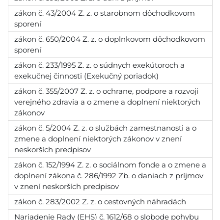
zákon č. 43/2004 Z. z. o starobnom dôchodkovom
sporení
zákon č. 650/2004 Z. z. o doplnkovom dôchodkovom
sporení
zákon č. 233/1995 Z. z. o súdnych exekútoroch a
exekučnej činnosti (Exekučný poriadok)
zákon č. 355/2007 Z. z. o ochrane, podpore a rozvoji
verejného zdravia a o zmene a doplnení niektorých
zákonov
zákon č. 5/2004 Z. z. o službách zamestnanosti a o
zmene a doplnení niektorých zákonov v znení
neskorších predpisov
zákon č. 152/1994 Z. z. o sociálnom fonde a o zmene a
doplnení zákona č. 286/1992 Zb. o daniach z príjmov
v znení neskorších predpisov
zákon č. 283/2002 Z. z. o cestovných náhradách
Nariadenie Rady (EHS) č. 1612/68 o slobode pohybu