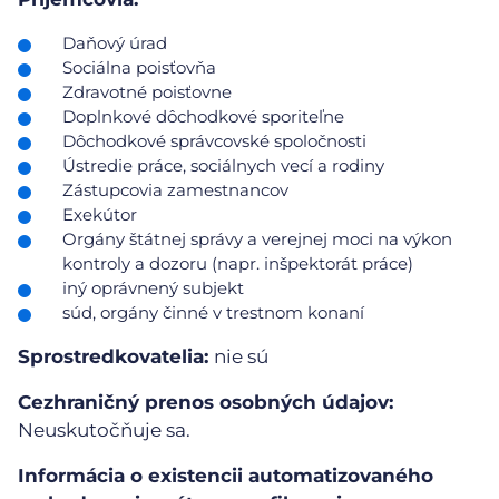
Daňový úrad
Sociálna poisťovňa
Zdravotné poisťovne
Doplnkové dôchodkové sporiteľne
Dôchodkové správcovské spoločnosti
Ústredie práce, sociálnych vecí a rodiny
Zástupcovia zamestnancov
Exekútor
Orgány štátnej správy a verejnej moci na výkon
kontroly a dozoru (napr. inšpektorát práce)
iný oprávnený subjekt
súd, orgány činné v trestnom konaní
Sprostredkovatelia:
nie sú
Cezhraničný prenos osobných údajov:
Neuskutočňuje sa.
Informácia o existencii automatizovaného