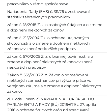
pracovníkov v rámci spoločenstva
Nariadenia Rady (EHS) č. 311/76 o zostavovaní
štatistík zahraničných pracovníkov
zákon č. 18/2018 Z. z. o osobných údajoch a o zmene
a doplnení niektorých zákonov
zákon č. 215/2004 Z.z. o ochrane utajovaných
skutočností a o zmene a doplnení niektorých
zákonov v znení neskorších predpisov
zákon č. 570/2005 Z. z. o brannej povinnosti a o
zmene a doplnení niektorých zákonov v znení
neskorších predpisov
Zákon č. 553/2003 Z. z. Zákon o odmeňovaní
niektorých zamestnancov pri výkone práce vo
verejnom záujme a o zmene a doplnení niektorých
zákonov
čl. 6 ods. 1 písm. c) NARIADENIA EURÓPSKEHO
PARLAMENTU A RADY (EÚ) 2016/679 z 27. apríla
2016 o ochrane fyzických osôb pri spracúvaní