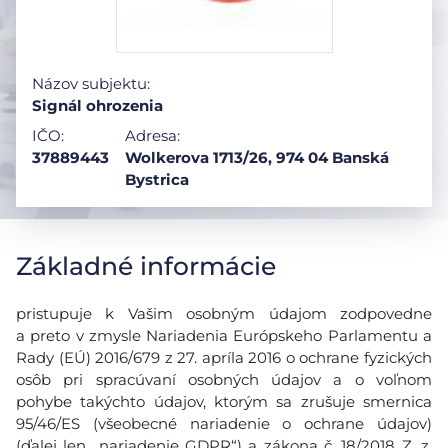
Názov subjektu:
Signál ohrozenia
IČO:
Adresa:
37889443
Wolkerova 1713/26, 974 04 Banská
Bystrica
Základné informácie
pristupuje k Vašim osobným údajom zodpovedne
a preto v zmysle Nariadenia Európskeho Parlamentu a
Rady (EÚ) 2016/679 z 27. apríla 2016 o ochrane fyzických
osôb pri spracúvaní osobných údajov a o voľnom
pohybe takýchto údajov, ktorým sa zrušuje smernica
95/46/ES (všeobecné nariadenie o ochrane údajov)
(ďalej len „nariadenie GDPR“) a zákona č. 18/2018 Z. z.