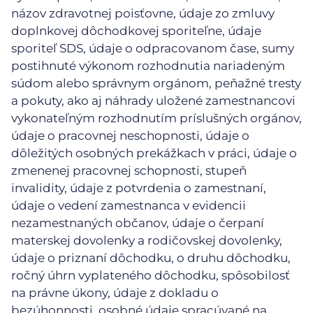
názov zdravotnej poisťovne, údaje zo zmluvy
doplnkovej dôchodkovej sporiteľne, údaje
sporiteľ SDS, údaje o odpracovanom čase, sumy
postihnuté výkonom rozhodnutia nariadeným
súdom alebo správnym orgánom, peňažné tresty
a pokuty, ako aj náhrady uložené zamestnancovi
vykonateľným rozhodnutím príslušných orgánov,
údaje o pracovnej neschopnosti, údaje o
dôležitých osobných prekážkach v práci, údaje o
zmenenej pracovnej schopnosti, stupeň
invalidity, údaje z potvrdenia o zamestnaní,
údaje o vedení zamestnanca v evidencii
nezamestnaných občanov, údaje o čerpaní
materskej dovolenky a rodičovskej dovolenky,
údaje o priznaní dôchodku, o druhu dôchodku,
ročný úhrn vyplateného dôchodku, spôsobilosť
na právne úkony, údaje z dokladu o
bezúhonnosti, osobné údaje spracúvané na