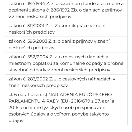
zákon č. 152/1994 Z. z. o sociálnom fonde a o zmene a
doplnení zákona č. 286/1992 Zb. o daniach z príjmov
v znení neskorších predpisov
zákon č. 311/2001 Z. z. Zákonník práce v znení
neskorších predpisov
zákon č. 595/2003 Z. z. o dani z príjmov v znení
neskorších predpisov
zákon č. 582/2004 Z. z. o miestnych daniach a
miestnom poplatku za komunálne odpady a drobné
stavebné odpady v znení neskorších predpisov
zákon č. 283/2002 Z. z. o cestovných náhradách v
znení neskorších predpisov
čl. 6 ods. 1 písm. c) NARIADENIA EURÓPSKEHO
PARLAMENTU A RADY (EÚ) 2016/679 z 27. apríla
2016 o ochrane fyzických osôb pri spracúvaní
osobných údajov a o voľnom pohybe takýchto
údajov