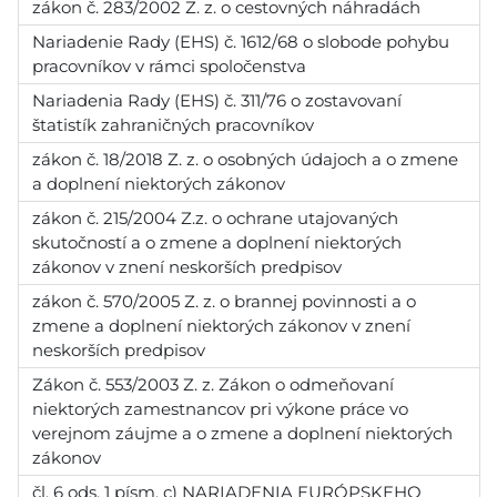
zákon č. 283/2002 Z. z. o cestovných náhradách
Nariadenie Rady (EHS) č. 1612/68 o slobode pohybu
pracovníkov v rámci spoločenstva
Nariadenia Rady (EHS) č. 311/76 o zostavovaní
štatistík zahraničných pracovníkov
zákon č. 18/2018 Z. z. o osobných údajoch a o zmene
a doplnení niektorých zákonov
zákon č. 215/2004 Z.z. o ochrane utajovaných
skutočností a o zmene a doplnení niektorých
zákonov v znení neskorších predpisov
zákon č. 570/2005 Z. z. o brannej povinnosti a o
zmene a doplnení niektorých zákonov v znení
neskorších predpisov
Zákon č. 553/2003 Z. z. Zákon o odmeňovaní
niektorých zamestnancov pri výkone práce vo
verejnom záujme a o zmene a doplnení niektorých
zákonov
čl. 6 ods. 1 písm. c) NARIADENIA EURÓPSKEHO