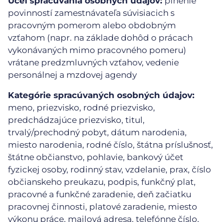
Účel spracúvania osobných údajov:
plnenie
povinností zamestnávateľa súvisiacich s
pracovným pomerom alebo obdobným
vzťahom (napr. na základe dohôd o prácach
vykonávaných mimo pracovného pomeru)
vrátane predzmluvných vzťahov, vedenie
personálnej a mzdovej agendy
Kategórie spracúvaných osobných údajov:
meno, priezvisko, rodné priezvisko,
predchádzajúce priezvisko, titul,
trvalý/prechodný pobyt, dátum narodenia,
miesto narodenia, rodné číslo, štátna príslušnosť,
štátne občianstvo, pohlavie, bankový účet
fyzickej osoby, rodinný stav, vzdelanie, prax, číslo
občianskeho preukazu, podpis, funkčný plat,
pracovné a funkčné zaradenie, deň začiatku
pracovnej činnosti, platové zaradenie, miesto
výkonu práce, mailová adresa, telefónne číslo,