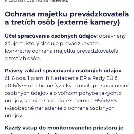
k záznamovému zariadeniu.
Ochrana majetku prevádzkovateľa
a tretích osôb (externé kamery)
Účel spracúvania osobných údajov
: oprávnený
záujem, ktorý sleduje prevádzkovateľ –
konkrétne ochrana majetku prevádzkovateľa
a tretích osôb.
Právny základ spracúvania osobných údajov
:
čl. 6 ods. 1 písm. f) Nariadenia EP a Rady EÚ č.
2016/679 o ochrane fyzických osôb pri spracúvaní
osobných údajov a o voľnom pohybe takýchto
údajov, ktorým sa zrušuje smernica 95/46/ES
(všeobecné nariadenie o ochrane osobných
údajov.
Každý vstup do monitorovaného priestoru je