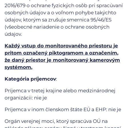
2016/679 o ochrane fyzických osôb pri spracúvaní
osobných údajov a o voľnom pohybe takýchto
údajov, ktorým sa zrušuje smernica 95/46/ES
(všeobecné nariadenie o ochrane osobných
údajov.
Každý vstup do monitorovaného priestoru je
pritom označený piktogramom a označením,
že daný priestor je monitorovaný kamerovým
systémom.
Kategória príjemcov
:
Príjemca v tretej krajine alebo medzinárodnej
organizácii: nie je
Príjemca v inom členskom štáte EÚ a EHP: nie je
Orgán verejnej moci, ktorý spracúva OÚ na