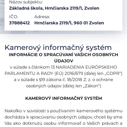
Názov subjektu:
Základná škola, Hrnčiarska 2119/1, Zvolen
IČO:
Adresa:
37888412
Hrnčiarska 2119/1, 960 01 Zvolen
Kamerový informačný systém
INFORMÁCIE O SPRACÚVANÍ VAŠICH OSOBNÝCH
ÚDAJOV
v súlade s článkom 13 NARIADENIA EURÓPSKEHO
PARLAMENTU A RADY (EÚ) 2016/679 (ďalej len „GDPR“)
a v súlade s §19 zákona č. 18/2018 Z. z. o ochrane
osobných údajov (ďalej len „Zákon“)
KAMEROVÝ INFORMAČNÝ SYSTÉM
Nakoľko v súvislosti s používaním kamerového systému
dochádza k spracúvaniu osobných údajov, chceli by sme
Vás ako dotknutú osobu informovať o Vašich právach a