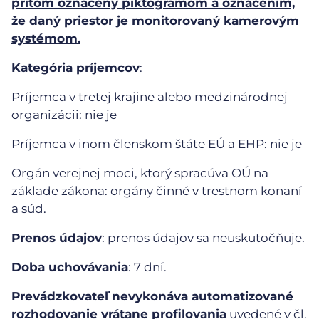
pritom označený piktogramom a označením,
že daný priestor je monitorovaný kamerovým
systémom.
Kategória príjemcov
:
Príjemca v tretej krajine alebo medzinárodnej
organizácii: nie je
Príjemca v inom členskom štáte EÚ a EHP: nie je
Orgán verejnej moci, ktorý spracúva OÚ na
základe zákona: orgány činné v trestnom konaní
a súd.
Prenos údajov
: prenos údajov sa neuskutočňuje.
Doba uchovávania
: 7 dní.
Prevádzkovateľ nevykonáva automatizované
rozhodovanie vrátane profilovania
uvedené v čl.