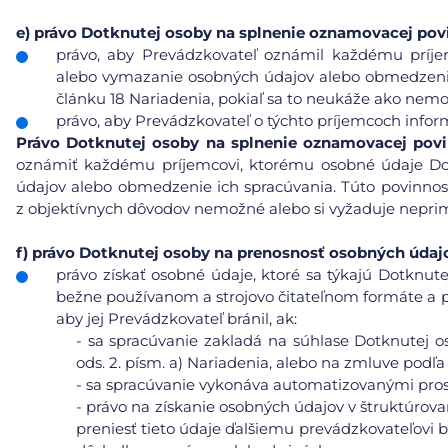
e)
právo Dotknutej osoby na splnenie oznamovacej pov
právo, aby Prevádzkovateľ oznámil každému príje
alebo vymazanie osobných údajov alebo obmedzenie 
článku 18 Nariadenia, pokiaľ sa to neukáže ako nemo
právo, aby Prevádzkovateľ o týchto príjemcoch info
Právo
Dotknutej osoby na splnenie oznamovacej pov
oznámiť každému príjemcovi, ktorému osobné údaje Do
údajov alebo obmedzenie ich spracúvania. Túto povinnos
z objektívnych dôvodov nemožné alebo si vyžaduje neprim
f)
právo Dotknutej osoby na prenosnosť osobných údaj
právo získať osobné údaje, ktoré sa týkajú Dotknute
bežne používanom a strojovo čitateľnom formáte a pr
aby jej Prevádzkovateľ bránil, ak:
-
sa spracúvanie zakladá na súhlase Dotknutej os
ods. 2. písm. a) Nariadenia, alebo na zmluve podľa 
-
sa spracúvanie vykonáva automatizovanými pros
-
právo na získanie osobných údajov v štruktúrov
preniesť tieto údaje ďalšiemu prevádzkovateľovi b