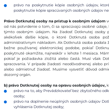
právo na poskytnutie kópie osobných údajov, ktor
poskytnutie kópie spracúvaných osobných údajov nes
Právo Dotknutej osoby na prístup k osobným údajom
v
od nás potvrdenie o tom, či sa spracúvajú osobné údaje, k
týmto osobným údajom. Na žiadosť Dotknutej osoby p
akékoľvek ďalšie kópie, o ktoré Dotknutá osoba po
administratívnym nákladom. Ak Dotknutá osoba podala ži
bežne používanej elektronickej podobe, pokiaľ Dotkn
poskytnuté okamžite, najneskôr v lehote 1 mesiaca. Máme
pokiaľ je požiadavka zložitá alebo častá. Musí však 
spracovania. V prípade žiadosti neodôvodnenej alebo p
alebo odmietnuť žiadosť. Musíme vysvetliť dôvod odmie
dozorný orgán.
b)
právo Dotknutej osoby na opravu osobných údajov,
k
právo na to, aby Prevádzkovateľ bez zbytočného odkl
osoby;
právo na doplnenie neúplných osobných údajov Dotk
vyhlásenia Dotknutej osoby;