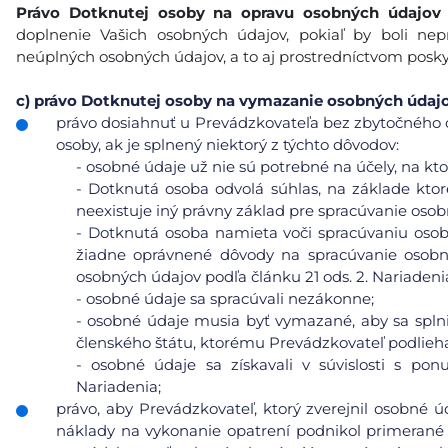
Právo Dotknutej osoby na opravu osobných údajov
doplnenie Vašich osobných údajov, pokiaľ by boli n
neúplných osobných údajov, a to aj prostredníctvom posk
c)
právo Dotknutej osoby na vymazanie osobných údajov 
právo dosiahnuť u Prevádzkovateľa bez zbytočného 
osoby, ak je splnený niektorý z týchto dôvodov:
-
osobné údaje už nie sú potrebné na účely, na ktor
-
Dotknutá osoba odvolá súhlas, na základe ktor
neexistuje iný právny základ pre spracúvanie osob
-
Dotknutá osoba namieta voči spracúvaniu osobn
žiadne oprávnené dôvody na spracúvanie osobn
osobných údajov podľa článku 21 ods. 2. Nariadeni
-
osobné údaje sa spracúvali nezákonne;
-
osobné údaje musia byť vymazané, aby sa splni
členského štátu, ktorému Prevádzkovateľ podlieh
-
osobné údaje sa získavali v súvislosti s pon
Nariadenia;
právo, aby Prevádzkovateľ, ktorý zverejnil osobné 
náklady na vykonanie opatrení podnikol primerané 