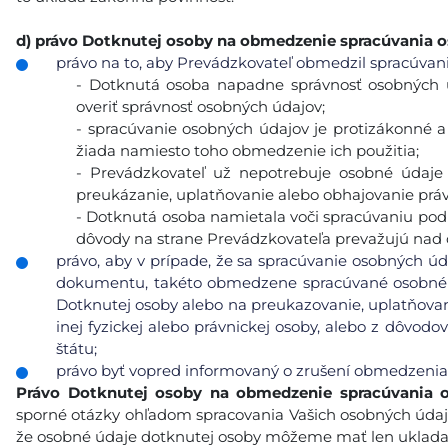
d)
právo Dotknutej osoby na obmedzenie spracúvania 
právo na to, aby Prevádzkovateľ obmedzil spracúvanie
- Dotknutá osoba napadne správnosť osobných 
overiť správnosť osobných údajov;
- spracúvanie osobných údajov je protizákonné 
žiada namiesto toho obmedzenie ich použitia;
- Prevádzkovateľ už nepotrebuje osobné údaje 
preukázanie, uplatňovanie alebo obhajovanie prá
- Dotknutá osoba namietala voči spracúvaniu podľa 
dôvody na strane Prevádzkovateľa prevažujú nad
právo, aby v prípade, že sa spracúvanie osobných úd
dokumentu, takéto obmedzene spracúvané osobné ú
Dotknutej osoby alebo na preukazovanie, uplatňovan
inej fyzickej alebo právnickej osoby, alebo z dôvod
štátu;
právo byť vopred informovaný o zrušení obmedzenia
Právo Dotknutej osoby na obmedzenie spracúvania 
sporné otázky ohľadom spracovania Vašich osobných údaj
že osobné údaje dotknutej osoby môžeme mať len ukladať 