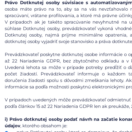
Právo Dotknutej osoby súvisiace s automatizovaný
osoba máte právo na to, aby sa na vás nevzťahovalo 
spracúvaní, vrátane profilovania, a ktoré má právne účin
V prípadoch ak je takéto spracúvanie nevyhnutné na u
súhlase Dotknutej osoby, prevádzkovateľ vykoná vhodn
Dotknutej osoby, najmä prijme minimálne opatrenia, a
dotknutej osoby vyjadriť svoje stanovisko a práva dotknu
Prevádzkovateľ poskytne dotknutej osobe informácie o opat
až 22 Nariadenia GDPR, bez zbytočného odkladu a v 
Uvedená lehota sa môže v prípade potreby predĺžiť o ďa
počet žiadostí. Prevádzkovateľ informuje o každom
doručenia žiadosti spolu s dôvodmi zmeškania lehoty. Ak
informácie sa podľa možnosti poskytnú elektronickými pro
V prípadoch uvedených môže prevádzkovateľ odmietnuť ko
podľa článkov 15 až 22 Nariadenia GDPR len ak preukáže, ž
i)
Právo dotknutej osoby podať návrh na začatie kona
údajov
, ktorého obsahom je: