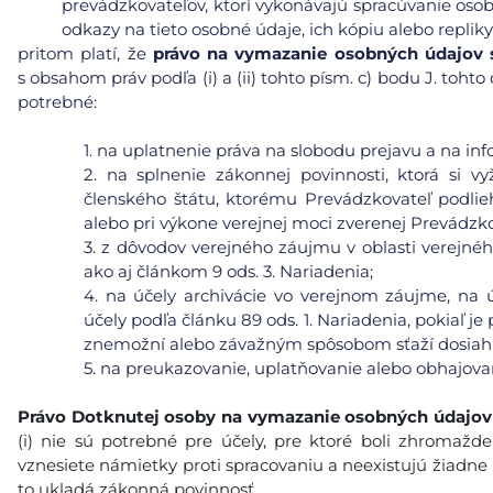
prevádzkovateľov, ktorí vykonávajú spracúvanie osob
odkazy na tieto osobné údaje, ich kópiu alebo repliky
pritom platí, že
právo na vymazanie osobných údajov s 
s obsahom práv podľa (i) a (ii) tohto písm. c) bodu J. toh
potrebné:
1.
na uplatnenie práva na slobodu prejavu a na inf
2.
na splnenie zákonnej povinnosti, ktorá si v
členského štátu, ktorému Prevádzkovateľ podlie
alebo pri výkone verejnej moci zverenej Prevádzko
3.
z dôvodov verejného záujmu v oblasti verejného 
ako aj článkom 9 ods. 3. Nariadenia;
4.
na účely archivácie vo verejnom záujme, na ú
účely podľa článku 89 ods. 1. Nariadenia, pokiaľ j
znemožní alebo závažným spôsobom sťaží dosiahnu
5.
na preukazovanie, uplatňovanie alebo obhajova
Právo Dotknutej osoby na vymazanie
osobných údajov
(i) nie sú potrebné pre účely, pre ktoré boli zhromaždené
vznesiete námietky proti spracovaniu a neexistujú žiadne
to ukladá zákonná povinnosť.