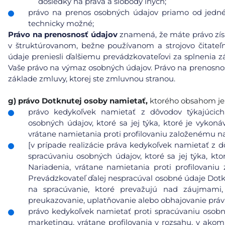
dôsledky na práva a slobody iných;
právo na prenos osobných údajov priamo od jedné
technicky možné;
Právo na prenosnosť údajov
znamená, že máte právo získ
v štruktúrovanom, bežne používanom a strojovo čitat
údaje preniesli ďalšiemu prevádzkovateľovi za splnenia
Vaše právo na výmaz osobných údajov. Právo na prenosnosť
základe zmluvy, ktorej ste zmluvnou stranou.
g)
právo Dotknutej osoby namietať,
ktorého obsahom je
právo kedykoľvek namietať z dôvodov týkajúcich 
osobných údajov, ktoré sa jej týka, ktoré je vykoná
vrátane namietania proti profilovaniu založenému n
[v prípade realizácie práva kedykoľvek namietať z d
spracúvaniu osobných údajov, ktoré sa jej týka, kto
Nariadenia, vrátane namietania proti profilovani
Prevádzkovateľ ďalej nespracúval osobné údaje Dot
na spracúvanie, ktoré prevažujú nad záujmami
preukazovanie, uplatňovanie alebo obhajovanie prá
právo kedykoľvek namietať proti spracúvaniu osobn
marketingu, vrátane profilovania v rozsahu, v ako