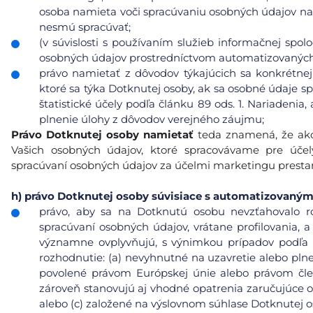
osoba namieta voči spracúvaniu osobných údajov na
nesmú spracúvať;
(v súvislosti s používaním služieb informačnej spol
osobných údajov prostredníctvom automatizovaných p
právo namietať z dôvodov týkajúcich sa konkrétnej
ktoré sa týka Dotknutej osoby, ak sa osobné údaje s
štatistické účely podľa článku 89 ods. 1. Nariadeni
plnenie úlohy z dôvodov verejného záujmu;
Právo Dotknutej osoby namietať
teda znamená, že ako
Vašich osobných údajov, ktoré spracovávame pre úče
spracúvaní osobných údajov za účelmi marketingu prest
h)
právo Dotknutej osoby súvisiace s automatizovaný
právo, aby sa na Dotknutú osobu nevzťahovalo r
spracúvaní osobných údajov, vrátane profilovania, a
významne ovplyvňujú, s výnimkou prípadov podľa čl
rozhodnutie: (a) nevyhnutné na uzavretie alebo pl
povolené právom Európskej únie alebo právom čle
zároveň stanovujú aj vhodné opatrenia zaručujúce 
alebo (c) založené na výslovnom súhlase Dotknutej o