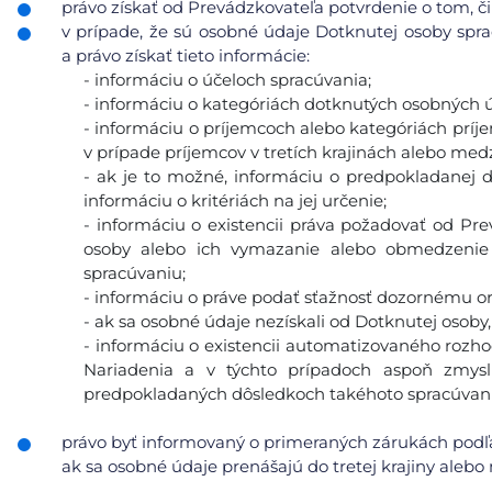
právo získať od Prevádzkovateľa potvrdenie o tom, či
v prípade, že sú osobné údaje Dotknutej osoby sp
a právo získať tieto informácie:
- informáciu o účeloch spracúvania;
- informáciu o kategóriách dotknutých osobných ú
- informáciu o príjemcoch alebo kategóriách prí
v prípade príjemcov v tretích krajinách alebo med
- ak je to možné, informáciu o predpokladanej 
informáciu o kritériách na jej určenie;
- informáciu o existencii práva požadovať od Pr
osoby alebo ich vymazanie alebo obmedzenie 
spracúvaniu;
- informáciu o práve podať sťažnosť dozornému o
- ak sa osobné údaje nezískali od Dotknutej osoby,
- informáciu o existencii automatizovaného rozhod
Nariadenia a v týchto prípadoch aspoň zmys
predpokladaných dôsledkoch takéhoto spracúvani
právo byť informovaný o primeraných zárukách podľa
ak sa osobné údaje prenášajú do tretej krajiny alebo