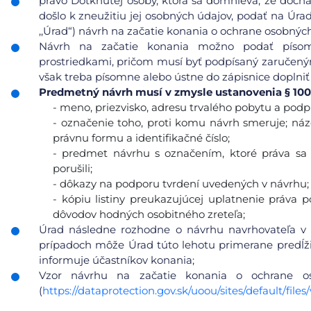
právo Dotknutej osoby, ktorá sa domnieva, že doc
došlo k zneužitiu jej osobných údajov, podať na Úra
,,Úrad“) návrh na začatie konania o ochrane osobnýc
Návrh na začatie konania možno podať písomn
prostriedkami, pričom musí byť podpísaný zaručeným
však treba písomne alebo ústne do zápisnice doplniť
Predmetný návrh musí v zmysle ustanovenia § 100
- meno, priezvisko, adresu trvalého pobytu a podp
- označenie toho, proti komu návrh smeruje; názo
právnu formu a identifikačné číslo;
- predmet návrhu s označením, ktoré práva sa 
porušili;
- dôkazy na podporu tvrdení uvedených v návrhu;
- kópiu listiny preukazujúcej uplatnenie práva 
dôvodov hodných osobitného zreteľa;
Úrad následne rozhodne o návrhu navrhovateľa v 
prípadoch môže Úrad túto lehotu primerane predĺžiť
informuje účastníkov konania;
Vzor návrhu na začatie konania o ochrane 
(
https://dataprotection.gov.sk/uoou/sites/default/f