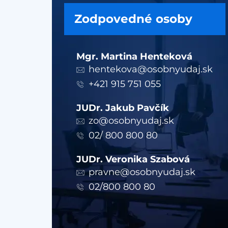
Zodpovedné osoby
Mgr. Martina Henteková
hentekova@osobnyudaj.sk
+421 915 751 055
JUDr. Jakub Pavčík
zo@osobnyudaj.sk
02/ 800 800 80
JUDr. Veronika Szabová
pravne@osobnyudaj.sk
02/800 800 80