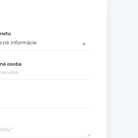
netu
ná osoba