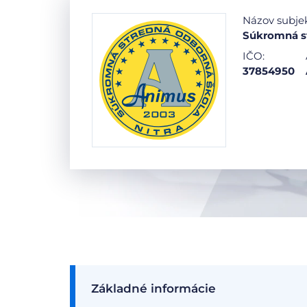
Názov subje
Súkromná st
IČO:
37854950
Základné informácie