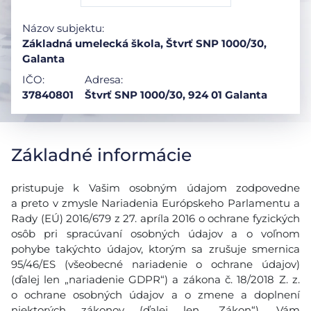
Názov subjektu:
Základná umelecká škola, Štvrť SNP 1000/30,
Galanta
IČO:
Adresa:
37840801
Štvrť SNP 1000/30, 924 01 Galanta
Základné informácie
pristupuje k Vašim osobným údajom zodpovedne
a preto v zmysle Nariadenia Európskeho Parlamentu a
Rady (EÚ) 2016/679 z 27. apríla 2016 o ochrane fyzických
osôb pri spracúvaní osobných údajov a o voľnom
pohybe takýchto údajov, ktorým sa zrušuje smernica
95/46/ES (všeobecné nariadenie o ochrane údajov)
(ďalej len „nariadenie GDPR“) a zákona č. 18/2018 Z. z.
o ochrane osobných údajov a o zmene a doplnení
niektorých zákonov (ďalej len ,,Zákon“), Vám