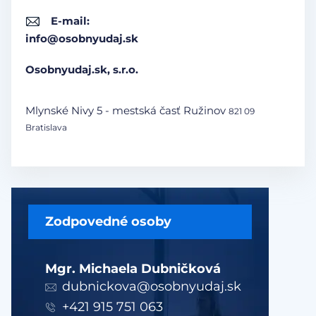
E-mail:
info@osobnyudaj.sk
Osobnyudaj.sk, s.r.o.
Mlynské Nivy 5 - mestská časť Ružinov
821 09
Bratislava
Zodpovedné osoby
Mgr. Michaela Dubničková
dubnickova@osobnyudaj.sk
+421 915 751 063