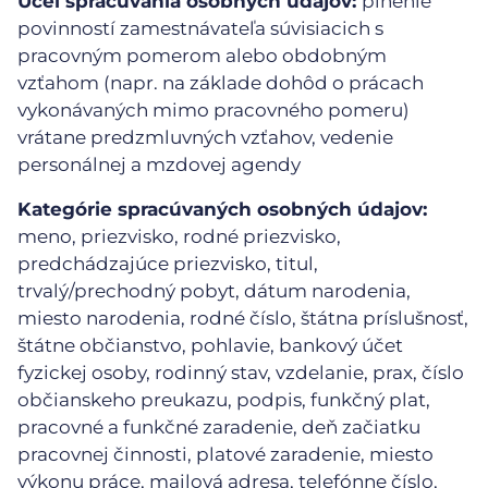
Účel spracúvania osobných údajov:
plnenie
povinností zamestnávateľa súvisiacich s
pracovným pomerom alebo obdobným
vzťahom (napr. na základe dohôd o prácach
vykonávaných mimo pracovného pomeru)
vrátane predzmluvných vzťahov, vedenie
personálnej a mzdovej agendy
Kategórie spracúvaných osobných údajov:
meno, priezvisko, rodné priezvisko,
predchádzajúce priezvisko, titul,
trvalý/prechodný pobyt, dátum narodenia,
miesto narodenia, rodné číslo, štátna príslušnosť,
štátne občianstvo, pohlavie, bankový účet
fyzickej osoby, rodinný stav, vzdelanie, prax, číslo
občianskeho preukazu, podpis, funkčný plat,
pracovné a funkčné zaradenie, deň začiatku
pracovnej činnosti, platové zaradenie, miesto
výkonu práce, mailová adresa, telefónne číslo,