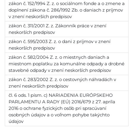
zákon č. 152/1994 Z. z. o sociálnom fonde a o zmene a
doplnení zákona č. 286/1992 Zb. o daniach z príjmov
v znení neskorších predpisov
zákon č. 311/2001 Z. z. Zákonník práce v znení
neskorších predpisov
zákon č. 595/2003 Z. z. o dani z príjmov v znení
neskorších predpisov
zákon č. 582/2004 Z. z. o miestnych daniach a
miestnom poplatku za komunálne odpady a drobné
stavebné odpady v znení neskorších predpisov
zákon č. 283/2002 Z. z. o cestovných náhradách v
znení neskorších predpisov
čl. 6 ods. 1 písm. c) NARIADENIA EURÓPSKEHO
PARLAMENTU A RADY (EÚ) 2016/679 z 27. apríla
2016 o ochrane fyzických osôb pri spracúvaní
osobných údajov a o voľnom pohybe takýchto
údajov