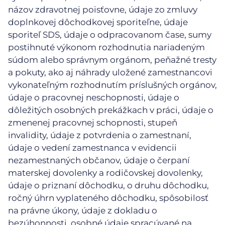
názov zdravotnej poisťovne, údaje zo zmluvy
doplnkovej dôchodkovej sporiteľne, údaje
sporiteľ SDS, údaje o odpracovanom čase, sumy
postihnuté výkonom rozhodnutia nariadeným
súdom alebo správnym orgánom, peňažné tresty
a pokuty, ako aj náhrady uložené zamestnancovi
vykonateľným rozhodnutím príslušných orgánov,
údaje o pracovnej neschopnosti, údaje o
dôležitých osobných prekážkach v práci, údaje o
zmenenej pracovnej schopnosti, stupeň
invalidity, údaje z potvrdenia o zamestnaní,
údaje o vedení zamestnanca v evidencii
nezamestnaných občanov, údaje o čerpaní
materskej dovolenky a rodičovskej dovolenky,
údaje o priznaní dôchodku, o druhu dôchodku,
ročný úhrn vyplateného dôchodku, spôsobilosť
na právne úkony, údaje z dokladu o
bezúhonnosti, osobné údaje spracúvané na