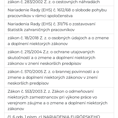
zákon č. 283/2002 Z. z. o cestovných náhradách
Nariadenie Rady (EHS) č. 1612/68 o slobode pohybu
pracovníkov v rámci spoločenstva
Nariadenia Rady (EHS) č. 311/76 o zostavovaní
štatistík zahraničných pracovníkov
zákon č. 18/2018 Z. z. o osobných údajoch a o zmene
a doplnení niektorých zákonov
zákon č. 215/2004 Z.z. o ochrane utajovaných
skutočností a o zmene a doplnení niektorých
zákonov v znení neskorších predpisov
zákon č. 570/2005 Z. z. o brannej povinnosti a o
zmene a doplnení niektorých zákonov v znení
neskorších predpisov
Zákon č. 553/2003 Z. z. Zákon o odmeňovaní
niektorých zamestnancov pri výkone práce vo
verejnom záujme a o zmene a doplnení niektorých
zákonov
čl. 6 ods. 1 písm. c) NARIADENIA EURÓPSKEHO