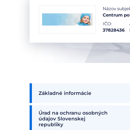
Názov subje
Centrum por
IČO:
37828436
Základné informácie
Úrad na ochranu osobných
údajov Slovenskej
republiky