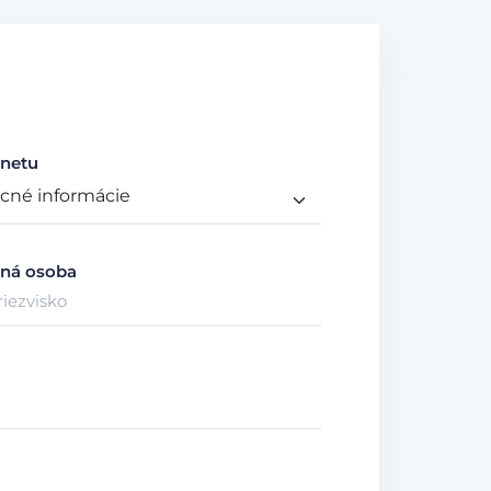
netu
ná osoba