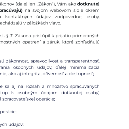
konov (ďalej len ,,Zákon“), Vám ako
dotknutej
pracúvajú)
na svojom webovom sídle okrem
 a kontaktných údajov zodpovednej osoby,
nachádzajú v záložkách vľavo.
. § 31 Zákona pristúpil k prijatiu primeraných
čnostných opatrení a záruk, ktoré zohľadňujú
ú zákonnosť, spravodlivosť a transparentnosť,
ania osobných údajov, ďalej minimalizácia
ie, ako aj integrita, dôvernosť a dostupnosť;
uje sa aj na rozsah a množstvo spracúvaných
ístup k osobným údajom dotknutej osoby)
spracovateľskej operácie;
perácie;
ých údajov;