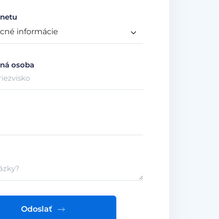
netu
ná osoba
Odoslať