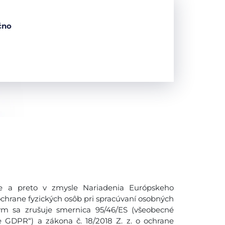
čno
 a preto v zmysle Nariadenia Európskeho
ochrane fyzických osôb pri spracúvaní osobných
ým sa zrušuje smernica 95/46/ES (všeobecné
e GDPR“) a zákona č. 18/2018 Z. z. o ochrane