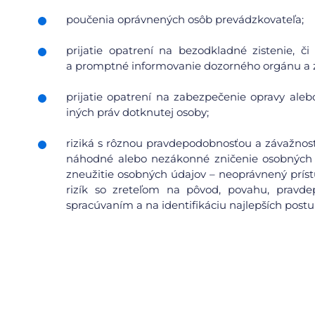
poučenia oprávnených osôb prevádzkovateľa;
prijatie opatrení na bezodkladné zistenie, 
a promptné informovanie dozorného orgánu a 
prijatie opatrení na zabezpečenie opravy aleb
iných práv dotknutej osoby;
riziká s rôznou pravdepodobnosťou a závažnosť
náhodné alebo nezákonné zničenie osobných 
zneužitie osobných údajov – neoprávnený prís
rizík so zreteľom na pôvod, povahu, pravdep
spracúvaním a na identifikáciu najlepších postu