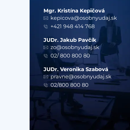
Mgr. Kristína Kepičová
kepicova@osobnyudaj.sk
+421 948 414 768
JUDr. Jakub Pavčík
zo@osobnyudaj.sk
02/ 800 800 80
JUDr. Veronika Szabová
pravne@osobnyudaj.sk
02/800 800 80