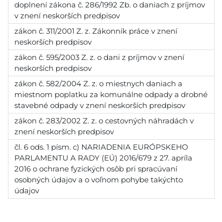
doplnení zákona č. 286/1992 Zb. o daniach z príjmov
v znení neskorších predpisov
zákon č. 311/2001 Z. z. Zákonník práce v znení
neskorších predpisov
zákon č. 595/2003 Z. z. o dani z príjmov v znení
neskorších predpisov
zákon č. 582/2004 Z. z. o miestnych daniach a
miestnom poplatku za komunálne odpady a drobné
stavebné odpady v znení neskorších predpisov
zákon č. 283/2002 Z. z. o cestovných náhradách v
znení neskorších predpisov
čl. 6 ods. 1 písm. c) NARIADENIA EURÓPSKEHO
PARLAMENTU A RADY (EÚ) 2016/679 z 27. apríla
2016 o ochrane fyzických osôb pri spracúvaní
osobných údajov a o voľnom pohybe takýchto
údajov