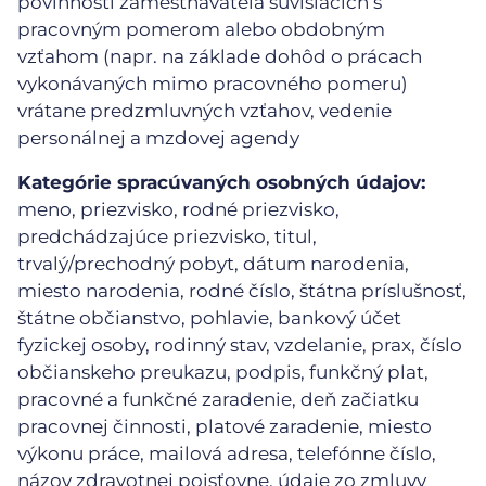
povinností zamestnávateľa súvisiacich s
pracovným pomerom alebo obdobným
vzťahom (napr. na základe dohôd o prácach
vykonávaných mimo pracovného pomeru)
vrátane predzmluvných vzťahov, vedenie
personálnej a mzdovej agendy
Kategórie spracúvaných osobných údajov:
meno, priezvisko, rodné priezvisko,
predchádzajúce priezvisko, titul,
trvalý/prechodný pobyt, dátum narodenia,
miesto narodenia, rodné číslo, štátna príslušnosť,
štátne občianstvo, pohlavie, bankový účet
fyzickej osoby, rodinný stav, vzdelanie, prax, číslo
občianskeho preukazu, podpis, funkčný plat,
pracovné a funkčné zaradenie, deň začiatku
pracovnej činnosti, platové zaradenie, miesto
výkonu práce, mailová adresa, telefónne číslo,
názov zdravotnej poisťovne, údaje zo zmluvy