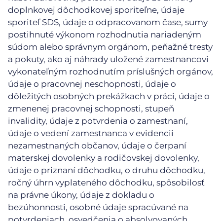
doplnkovej dôchodkovej sporiteľne, údaje
sporiteľ SDS, údaje o odpracovanom čase, sumy
postihnuté výkonom rozhodnutia nariadeným
súdom alebo správnym orgánom, peňažné tresty
a pokuty, ako aj náhrady uložené zamestnancovi
vykonateľným rozhodnutím príslušných orgánov,
údaje o pracovnej neschopnosti, údaje o
dôležitých osobných prekážkach v práci, údaje o
zmenenej pracovnej schopnosti, stupeň
invalidity, údaje z potvrdenia o zamestnaní,
údaje o vedení zamestnanca v evidencii
nezamestnaných občanov, údaje o čerpaní
materskej dovolenky a rodičovskej dovolenky,
údaje o priznaní dôchodku, o druhu dôchodku,
ročný úhrn vyplateného dôchodku, spôsobilosť
na právne úkony, údaje z dokladu o
bezúhonnosti, osobné údaje spracúvané na
potvrdeniach, osvedčenia o absolvovaných