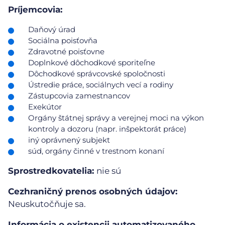
Príjemcovia:
Daňový úrad
Sociálna poisťovňa
Zdravotné poisťovne
Doplnkové dôchodkové sporiteľne
Dôchodkové správcovské spoločnosti
Ústredie práce, sociálnych vecí a rodiny
Zástupcovia zamestnancov
Exekútor
Orgány štátnej správy a verejnej moci na výkon
kontroly a dozoru (napr. inšpektorát práce)
iný oprávnený subjekt
súd, orgány činné v trestnom konaní
Sprostredkovatelia:
nie sú
Cezhraničný prenos osobných údajov:
Neuskutočňuje sa.
Informácia o existencii automatizovaného