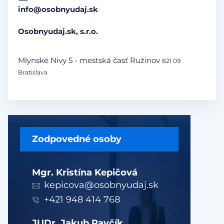
info@osobnyudaj.sk
Osobnyudaj.sk, s.r.o.
Mlynské Nivy 5 - mestská časť Ružinov
821 09
Bratislava
Zodpovedné osoby
Mgr. Kristína Kepičová
kepicova@osobnyudaj.sk
+421 948 414 768
JUDr. Jakub Pavčík