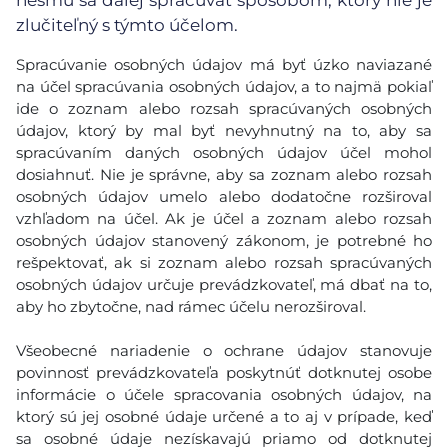
nesmú sa ďalej spracúvať spôsobom, ktorý nie je
zlučiteľný s týmto účelom.
Spracúvanie osobných údajov má byť úzko naviazané
na účel spracúvania osobných údajov, a to najmä pokiaľ
ide o zoznam alebo rozsah spracúvaných osobných
údajov, ktorý by mal byť nevyhnutný na to, aby sa
spracúvaním daných osobných údajov účel mohol
dosiahnuť. Nie je správne, aby sa zoznam alebo rozsah
osobných údajov umelo alebo dodatočne rozširoval
vzhľadom na účel. Ak je účel a zoznam alebo rozsah
osobných údajov stanovený zákonom, je potrebné ho
rešpektovať, ak si zoznam alebo rozsah spracúvaných
osobných údajov určuje prevádzkovateľ, má dbať na to,
aby ho zbytočne, nad rámec účelu nerozširoval.
Všeobecné nariadenie o ochrane údajov stanovuje
povinnosť prevádzkovateľa poskytnúť dotknutej osobe
informácie o účele spracovania osobných údajov, na
ktorý sú jej osobné údaje určené a to aj v prípade, keď
sa osobné údaje nezískavajú priamo od dotknutej