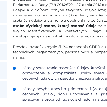
Parlamentu a Rady (EÚ) 2016/679 z 27. apríla 2016 o 
údajov a o voľnom pohybe takýchto údajov, ktor
nariadenie o ochrane údajov) (ďalej len „nariadeni
osobných údajov a o zmene a doplnení niektorých zá
osobe (fyzickej osobe, ktorej osobné údaje sa s
svojich identifikačných a kontaktných údajov
sprístupňuje aj ďalšie potrebné informácie, ktoré sa 
Prevádzkovateľ v zmysle čl. 24 nariadenia GDPR a ust
technických, organizačných, personálnych a bezpe
najmä:
zásady spracúvania osobných údajov, ktorými s
obmedzenie a kompatibilita účelov spracúv
osobných údajov, ich pseudonymizácia a šifrovan
zásady nevyhnutnosti a primeranosti (vzťah
osobných údajov, dobu uchovávania a pr
spracúvania osobných údajov s ohľadom na účel 