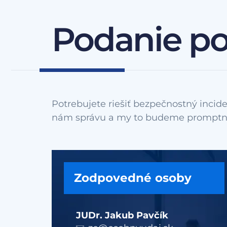
Podanie p
Potrebujete riešiť bezpečnostný incide
Zodpovedné osoby
JUDr. Jakub Pavčík