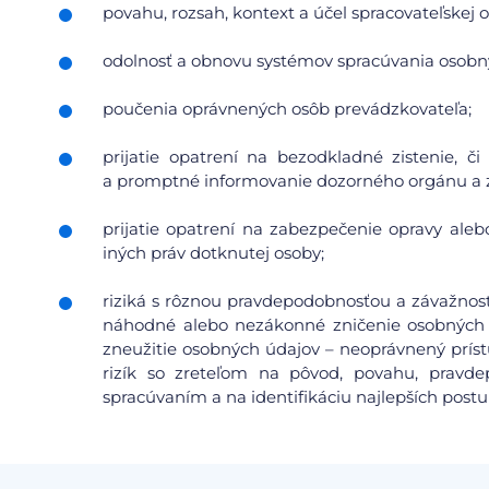
povahu, rozsah, kontext a účel spracovateľskej o
odolnosť a obnovu systémov spracúvania osobn
poučenia oprávnených osôb prevádzkovateľa;
prijatie opatrení na bezodkladné zistenie, 
a promptné informovanie dozorného orgánu a 
prijatie opatrení na zabezpečenie opravy aleb
iných práv dotknutej osoby;
riziká s rôznou pravdepodobnosťou a závažnosť
náhodné alebo nezákonné zničenie osobných 
zneužitie osobných údajov – neoprávnený prís
rizík so zreteľom na pôvod, povahu, pravdep
spracúvaním a na identifikáciu najlepších postu