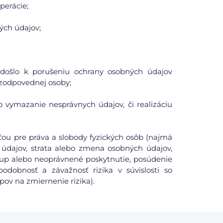
perácie;
ých údajov;
či došlo k porušeniu ochrany osobných údajov
zodpovednej osoby;
o vymazanie nesprávnych údajov, či realizáciu
ou pre práva a slobody fyzických osôb (najmä
údajov, strata alebo zmena osobných údajov,
tup alebo neoprávnené poskytnutie, posúdenie
odobnosť a závažnosť rizika v súvislosti so
pov na zmiernenie rizika).