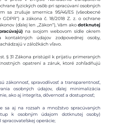
ochrane fyzických osôb pri spracúvaní osobných
ým sa zrušuje smernica 95/46/ES (všeobecné
e GDPR“) a zákona č. 18/2018 Z. z. o ochrane
konov (ďalej len ,,Zákon“), Vám ako
dotknutej
pracúvajú)
na svojom webovom sídle okrem
 a kontaktných údajov zodpovednej osoby,
nachádzajú v záložkách vľavo.
. § 31 Zákona pristúpil k prijatiu primeraných
čnostných opatrení a záruk, ktoré zohľadňujú
ú zákonnosť, spravodlivosť a transparentnosť,
ania osobných údajov, ďalej minimalizácia
ie, ako aj integrita, dôvernosť a dostupnosť;
uje sa aj na rozsah a množstvo spracúvaných
ístup k osobným údajom dotknutej osoby)
spracovateľskej operácie;