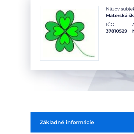
Názov subje
Materská šk
IČO:
37810529
Základné informácie