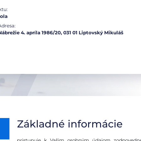
ktu:
ola
Adresa:
Nábrežie 4. apríla 1986/20, 031 01 Liptovský Mikuláš
Základné informácie
pristupuje k Vašim osobným údajom zodpovedne