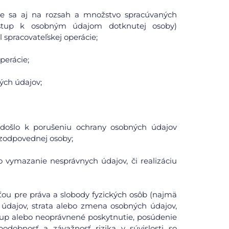
uje sa aj na rozsah a množstvo spracúvaných
ístup k osobným údajom dotknutej osoby)
spracovateľskej operácie;
perácie;
ých údajov;
či došlo k porušeniu ochrany osobných údajov
zodpovednej osoby;
o vymazanie nesprávnych údajov, či realizáciu
ou pre práva a slobody fyzických osôb (najmä
údajov, strata alebo zmena osobných údajov,
tup alebo neoprávnené poskytnutie, posúdenie
odobnosť a závažnosť rizika v súvislosti so