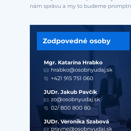
Zodpovedné osoby
Mgr. Katarína Hrabko
hrabko@osobnyudaj.sk
+421 915 751 060
JUDr. Jakub Pavčík
zo@osobnyudaj.sk
02/ 800 800 80
JUDr. Veronika Szabová
pravne@osobnyudaj.sk