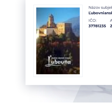
Názov subje
Ľubovniansk
IČO:
A
37781235