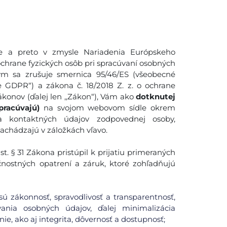
 a preto v zmysle Nariadenia Európskeho
ochrane fyzických osôb pri spracúvaní osobných
ým sa zrušuje smernica 95/46/ES (všeobecné
e GDPR“) a zákona č. 18/2018 Z. z. o ochrane
konov (ďalej len ,,Zákon“), Vám ako
dotknutej
pracúvajú)
na svojom webovom sídle okrem
 a kontaktných údajov zodpovednej osoby,
nachádzajú v záložkách vľavo.
. § 31 Zákona pristúpil k prijatiu primeraných
čnostných opatrení a záruk, ktoré zohľadňujú
ú zákonnosť, spravodlivosť a transparentnosť,
ania osobných údajov, ďalej minimalizácia
ie, ako aj integrita, dôvernosť a dostupnosť;