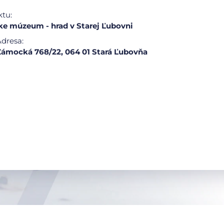
ktu:
e múzeum - hrad v Starej Ľubovni
dresa:
Zámocká 768/22, 064 01 Stará Ľubovňa