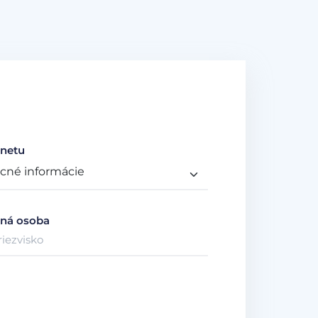
netu
ná osoba