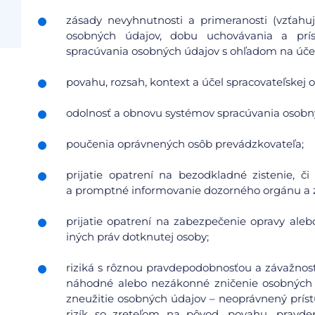
zásady nevyhnutnosti a primeranosti (vzťah
osobných údajov, dobu uchovávania a pr
spracúvania osobných údajov s ohľadom na účel 
povahu, rozsah, kontext a účel spracovateľskej o
odolnosť a obnovu systémov spracúvania osobn
poučenia oprávnených osôb prevádzkovateľa;
prijatie opatrení na bezodkladné zistenie, 
a promptné informovanie dozorného orgánu a 
prijatie opatrení na zabezpečenie opravy aleb
iných práv dotknutej osoby;
riziká s rôznou pravdepodobnosťou a závažnosť
náhodné alebo nezákonné zničenie osobných 
zneužitie osobných údajov – neoprávnený prís
rizík so zreteľom na pôvod, povahu, pravdep