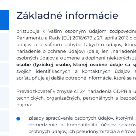
Základné informácie
pristupuje k Vašim osobným údajom zodpovedne
Parlamentu a Rady (EÚ) 2016/679 z 27. apríla 2016 o 
údajov a o voľnom pohybe takýchto údajov, ktor
nariadenie o ochrane údajov) (ďalej len „nariadeni
osobných údajov a o zmene a doplnení niektorých zá
osobe (fyzickej osobe, ktorej osobné údaje sa s
svojich identifikačných a kontaktných údajov
sprístupňuje aj ďalšie potrebné informácie, ktoré sa 
Prevádzkovateľ v zmysle čl. 24 nariadenia GDPR a ust
technických, organizačných, personálnych a bezpe
najmä:
zásady spracúvania osobných údajov, ktorými s
obmedzenie a kompatibilita účelov spracúv
osobných údajov, ich pseudonymizácia a šifrovan