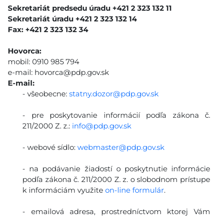
Sekretariát predsedu úradu +421 2 323 132 11
Sekretariát úradu +421 2 323 132 14
Fax: +421 2 323 132 34
Hovorca:
mobil: 0910 985 794
e-mail:
hovorca@pdp.gov.sk
E-mail:
- všeobecne:
statny.dozor@pdp.gov.sk
- pre poskytovanie informácií podľa zákona č.
211/2000 Z. z.:
info@pdp.gov.sk
- webové sídlo:
webmaster@pdp.gov.sk
- na podávanie žiadostí o poskytnutie informácie
podľa zákona č. 211/2000 Z. z. o slobodnom prístupe
k informáciám využite
on-line formulár
.
- emailová adresa, prostredníctvom ktorej Vám