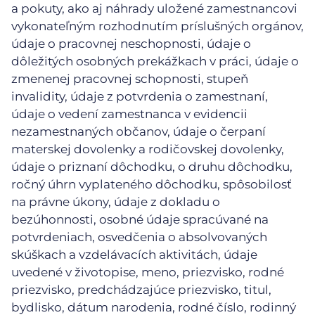
a pokuty, ako aj náhrady uložené zamestnancovi
vykonateľným rozhodnutím príslušných orgánov,
údaje o pracovnej neschopnosti, údaje o
dôležitých osobných prekážkach v práci, údaje o
zmenenej pracovnej schopnosti, stupeň
invalidity, údaje z potvrdenia o zamestnaní,
údaje o vedení zamestnanca v evidencii
nezamestnaných občanov, údaje o čerpaní
materskej dovolenky a rodičovskej dovolenky,
údaje o priznaní dôchodku, o druhu dôchodku,
ročný úhrn vyplateného dôchodku, spôsobilosť
na právne úkony, údaje z dokladu o
bezúhonnosti, osobné údaje spracúvané na
potvrdeniach, osvedčenia o absolvovaných
skúškach a vzdelávacích aktivitách, údaje
uvedené v životopise, meno, priezvisko, rodné
priezvisko, predchádzajúce priezvisko, titul,
bydlisko, dátum narodenia, rodné číslo, rodinný