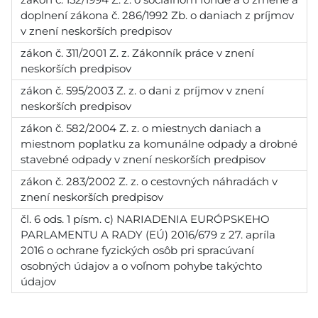
doplnení zákona č. 286/1992 Zb. o daniach z príjmov
v znení neskorších predpisov
zákon č. 311/2001 Z. z. Zákonník práce v znení
neskorších predpisov
zákon č. 595/2003 Z. z. o dani z príjmov v znení
neskorších predpisov
zákon č. 582/2004 Z. z. o miestnych daniach a
miestnom poplatku za komunálne odpady a drobné
stavebné odpady v znení neskorších predpisov
zákon č. 283/2002 Z. z. o cestovných náhradách v
znení neskorších predpisov
čl. 6 ods. 1 písm. c) NARIADENIA EURÓPSKEHO
PARLAMENTU A RADY (EÚ) 2016/679 z 27. apríla
2016 o ochrane fyzických osôb pri spracúvaní
osobných údajov a o voľnom pohybe takýchto
údajov