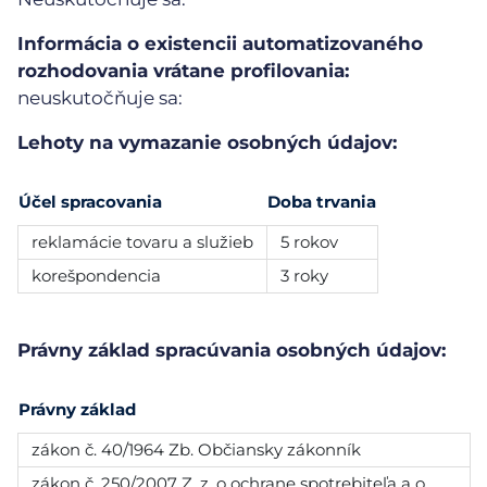
Informácia o existencii automatizovaného
rozhodovania vrátane profilovania:
neuskutočňuje sa:
Lehoty na vymazanie osobných údajov:
Účel spracovania
Doba trvania
reklamácie tovaru a služieb
5 rokov
korešpondencia
3 roky
Právny základ spracúvania osobných údajov:
Právny základ
zákon č. 40/1964 Zb. Občiansky zákonník
zákon č. 250/2007 Z. z. o ochrane spotrebiteľa a o