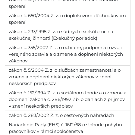
sporení
zákon č. 650/2004 Z. z. o doplnkovom dôchodkovom
sporení
zákon č. 233/1995 Z. z. o súdnych exekútoroch a
exekučnej činnosti (Exekučný poriadok)
zákon č. 355/2007 Z. z. o ochrane, podpore a rozvoji
verejného zdravia a o zmene a doplnení niektorých
zákonov
zákon č. 5/2004 Z. z. o službách zamestnanosti a o
zmene a doplnení niektorých zákonov v znení
neskorších predpisov
zákon č. 152/1994 Z. z. o sociálnom fonde a o zmene a
doplnení zákona č. 286/1992 Zb. o daniach z príjmov
v znení neskorších predpisov
zákon č. 283/2002 Z. z. o cestovných náhradách
Nariadenie Rady (EHS) č. 1612/68 o slobode pohybu
pracovníkov v rámci spoločenstva