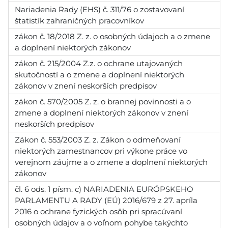
Nariadenia Rady (EHS) č. 311/76 o zostavovaní
štatistík zahraničných pracovníkov
zákon č. 18/2018 Z. z. o osobných údajoch a o zmene
a doplnení niektorých zákonov
zákon č. 215/2004 Z.z. o ochrane utajovaných
skutočností a o zmene a doplnení niektorých
zákonov v znení neskorších predpisov
zákon č. 570/2005 Z. z. o brannej povinnosti a o
zmene a doplnení niektorých zákonov v znení
neskorších predpisov
Zákon č. 553/2003 Z. z. Zákon o odmeňovaní
niektorých zamestnancov pri výkone práce vo
verejnom záujme a o zmene a doplnení niektorých
zákonov
čl. 6 ods. 1 písm. c) NARIADENIA EURÓPSKEHO
PARLAMENTU A RADY (EÚ) 2016/679 z 27. apríla
2016 o ochrane fyzických osôb pri spracúvaní
osobných údajov a o voľnom pohybe takýchto