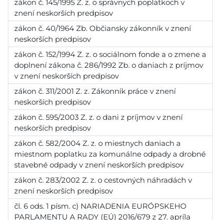
zákon č. 145/1995 Z. z. o správnych poplatkoch v
znení neskorších predpisov
zákon č. 40/1964 Zb. Občiansky zákonník v znení
neskorších predpisov
zákon č. 152/1994 Z. z. o sociálnom fonde a o zmene a
doplnení zákona č. 286/1992 Zb. o daniach z príjmov
v znení neskorších predpisov
zákon č. 311/2001 Z. z. Zákonník práce v znení
neskorších predpisov
zákon č. 595/2003 Z. z. o dani z príjmov v znení
neskorších predpisov
zákon č. 582/2004 Z. z. o miestnych daniach a
miestnom poplatku za komunálne odpady a drobné
stavebné odpady v znení neskorších predpisov
zákon č. 283/2002 Z. z. o cestovných náhradách v
znení neskorších predpisov
čl. 6 ods. 1 písm. c) NARIADENIA EURÓPSKEHO
PARLAMENTU A RADY (EÚ) 2016/679 z 27. apríla