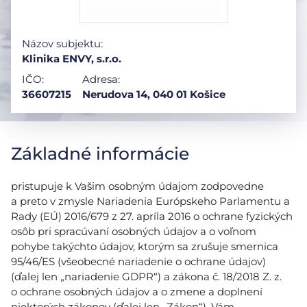
Názov subjektu:
Klinika ENVY, s.r.o.
IČO:
Adresa:
36607215
Nerudova 14, 040 01 Košice
Základné informácie
pristupuje k Vašim osobným údajom zodpovedne
a preto v zmysle Nariadenia Európskeho Parlamentu a
Rady (EÚ) 2016/679 z 27. apríla 2016 o ochrane fyzických
osôb pri spracúvaní osobných údajov a o voľnom
pohybe takýchto údajov, ktorým sa zrušuje smernica
95/46/ES (všeobecné nariadenie o ochrane údajov)
(ďalej len „nariadenie GDPR“) a zákona č. 18/2018 Z. z.
o ochrane osobných údajov a o zmene a doplnení
niektorých zákonov (ďalej len ,,Zákon“), Vám