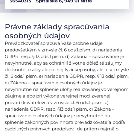
36540315
Špitálska 6, 949 01 Nitra
Právne základy spracúvania
osobných údajov
Prevádzkovateľ spracúva Vaše osobné údaje
predovšetkým v zmysle čl. 6 ods.1 písm. d) nariadenia
GDPR, resp. § 13 ods.1 písm. d) Zákona – spracúvanie je
nevyhnutné, aby sa ochránili životne dôležité záujmy
dotknutej osoby alebo inej fyzickej osoby, ale aj v zmysle
čl. 6 ods.1 písm. e) nariadenia GDPR, resp. § 13 ods.1 písm.
e) Zákona – spracúvanie osobných údajov je
nevyhnutné na splnenie úlohy realizovanej vo verejnom
záujme alebo pri výkone verejnej moci zverenej
prevádzkovateľovi a v zmysle čl. 6 ods.1 písm. c)
nariadenia GDPR, resp. §13 ods.1 písm. c) Zákona -
spracúvanie osobných údajov je nevyhnutné na
splnenie zákonných povinností prevádzkovateľa podľa
osobitných právnych predpisov. Ide pritom najmä o