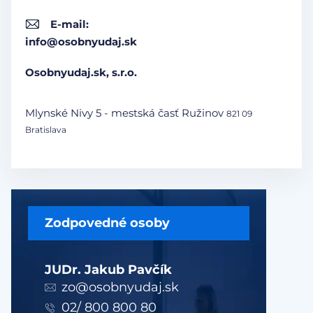
E-mail:
info@osobnyudaj.sk
Osobnyudaj.sk, s.r.o.
Mlynské Nivy 5 - mestská časť Ružinov
821 09
Bratislava
Zodpovedné osoby
JUDr. Jakub Pavčík
zo@osobnyudaj.sk
02/ 800 800 80