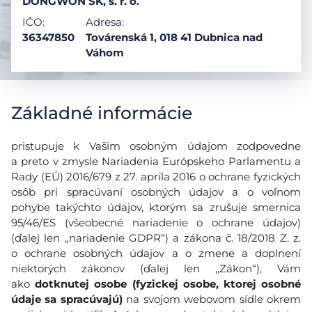
DONGWON SK, s. r. o.
IČO:
Adresa:
36347850
Továrenská 1, 018 41 Dubnica nad
Váhom
Základné informácie
pristupuje k Vašim osobným údajom zodpovedne
a preto v zmysle Nariadenia Európskeho Parlamentu a
Rady (EÚ) 2016/679 z 27. apríla 2016 o ochrane fyzických
osôb pri spracúvaní osobných údajov a o voľnom
pohybe takýchto údajov, ktorým sa zrušuje smernica
95/46/ES (všeobecné nariadenie o ochrane údajov)
(ďalej len „nariadenie GDPR“) a zákona č. 18/2018 Z. z.
o ochrane osobných údajov a o zmene a doplnení
niektorých zákonov (ďalej len ,,Zákon“), Vám
ako
dotknutej osobe (fyzickej osobe, ktorej osobné
údaje sa spracúvajú)
na svojom webovom sídle okrem