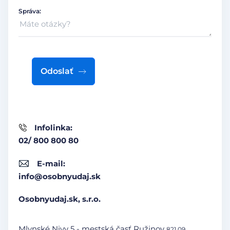
Správa:
Odoslať
Infolinka:
02/ 800 800 80
E-mail:
info@osobnyudaj.sk
Osobnyudaj.sk, s.r.o.
Mlynské Nivy 5 - mestská časť Ružinov
821 09