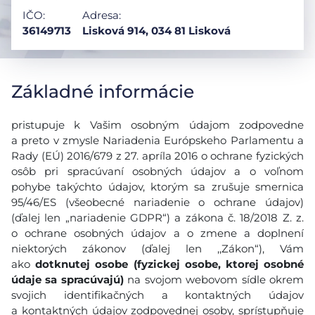
IČO:
Adresa:
36149713
Lisková 914, 034 81 Lisková
Základné informácie
pristupuje k Vašim osobným údajom zodpovedne
a preto v zmysle Nariadenia Európskeho Parlamentu a
Rady (EÚ) 2016/679 z 27. apríla 2016 o ochrane fyzických
osôb pri spracúvaní osobných údajov a o voľnom
pohybe takýchto údajov, ktorým sa zrušuje smernica
95/46/ES (všeobecné nariadenie o ochrane údajov)
(ďalej len „nariadenie GDPR“) a zákona č. 18/2018 Z. z.
o ochrane osobných údajov a o zmene a doplnení
niektorých zákonov (ďalej len ,,Zákon“), Vám
ako
dotknutej osobe (fyzickej osobe, ktorej osobné
údaje sa spracúvajú)
na svojom webovom sídle okrem
svojich identifikačných a kontaktných údajov
a kontaktných údajov zodpovednej osoby, sprístupňuje