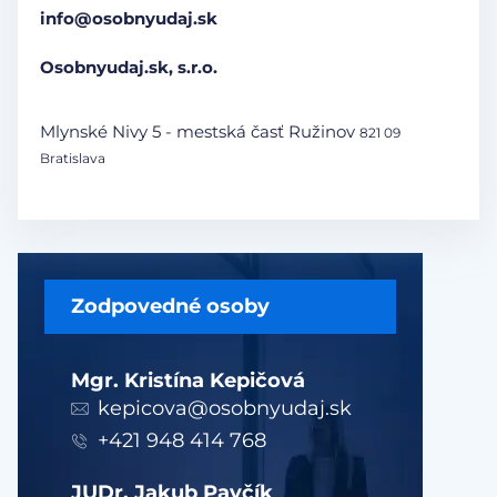
info@osobnyudaj.sk
Osobnyudaj.sk, s.r.o.
Mlynské Nivy 5 - mestská časť Ružinov
821 09
Bratislava
Zodpovedné osoby
Mgr. Kristína Kepičová
kepicova@osobnyudaj.sk
+421 948 414 768
JUDr. Jakub Pavčík