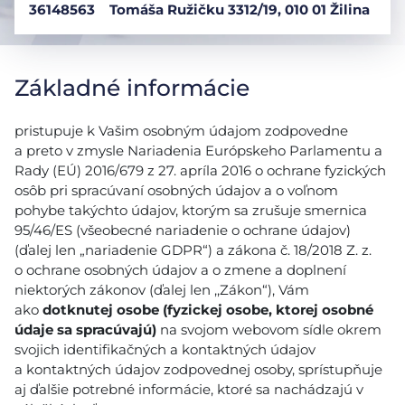
36148563
Tomáša Ružičku 3312/19, 010 01 Žilina
Základné informácie
pristupuje k Vašim osobným údajom zodpovedne
a preto v zmysle Nariadenia Európskeho Parlamentu a
Rady (EÚ) 2016/679 z 27. apríla 2016 o ochrane fyzických
osôb pri spracúvaní osobných údajov a o voľnom
pohybe takýchto údajov, ktorým sa zrušuje smernica
95/46/ES (všeobecné nariadenie o ochrane údajov)
(ďalej len „nariadenie GDPR“) a zákona č. 18/2018 Z. z.
o ochrane osobných údajov a o zmene a doplnení
niektorých zákonov (ďalej len ,,Zákon“), Vám
ako
dotknutej osobe (fyzickej osobe, ktorej osobné
údaje sa spracúvajú)
na svojom webovom sídle okrem
svojich identifikačných a kontaktných údajov
a kontaktných údajov zodpovednej osoby, sprístupňuje
aj ďalšie potrebné informácie, ktoré sa nachádzajú v