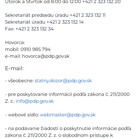
Utorok a Štvrtok od 8:00 do 12:00
+421 2 323 132 20
Sekretariát predsedu úradu +421 2 323 132 11
Sekretariát úradu +421 2 323 132 14
Fax: +421 2 323 132 34
Hovorca:
mobil: 0910 985 794
e-mail:
hovorca@pdp.gov.sk
E-mail:
- všeobecne:
statny.dozor@pdp.gov.sk
- pre poskytovanie informácií podľa zákona č. 211/2000
Z. z.:
info@pdp.gov.sk
- webové sídlo:
webmaster@pdp.gov.sk
- na podávanie žiadostí o poskytnutie informácie podľa
zákona č. 211/2000 Z. z. o slobodnom prístupe k