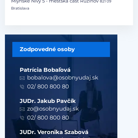
Mlynské Nivy 5 - mestská časť Ružinov
821 09
Bratislava
Zodpovedné osoby
Patrícia Bobaľová
bobalova@osobnyudaj.sk
02/ 800 800 80
JUDr. Jakub Pavčík
zo@osobnyudaj.sk
02/ 800 800 80
JUDr. Veronika Szabová