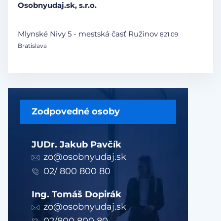
Osobnyudaj.sk, s.r.o.
Mlynské Nivy 5 - mestská časť Ružinov
821 09
Bratislava
Zodpovedné osoby
JUDr. Jakub Pavčík
zo@osobnyudaj.sk
02/ 800 800 80
Ing. Tomáš Dopirák
zo@osobnyudaj.sk