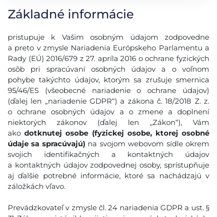
Základné informácie
pristupuje k Vašim osobným údajom zodpovedne
a preto v zmysle Nariadenia Európskeho Parlamentu a
Rady (EÚ) 2016/679 z 27. apríla 2016 o ochrane fyzických
osôb pri spracúvaní osobných údajov a o voľnom
pohybe takýchto údajov, ktorým sa zrušuje smernica
95/46/ES (všeobecné nariadenie o ochrane údajov)
(ďalej len „nariadenie GDPR“) a zákona č. 18/2018 Z. z.
o ochrane osobných údajov a o zmene a doplnení
niektorých zákonov (ďalej len ,,Zákon“), Vám
ako
dotknutej osobe (fyzickej osobe, ktorej osobné
údaje sa spracúvajú)
na svojom webovom sídle okrem
svojich identifikačných a kontaktných údajov
a kontaktných údajov zodpovednej osoby, sprístupňuje
aj ďalšie potrebné informácie, ktoré sa nachádzajú v
záložkách vľavo.
Prevádzkovateľ v zmysle čl. 24 nariadenia GDPR a ust. §