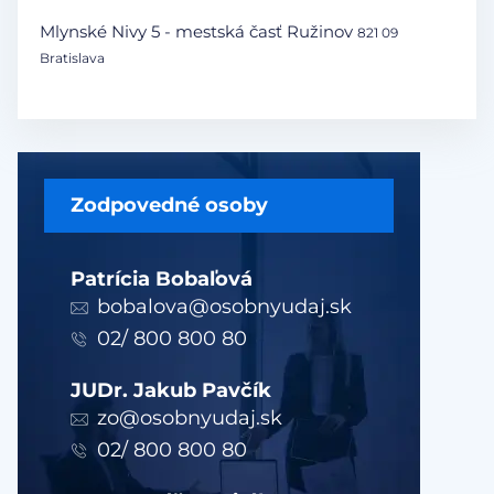
Mlynské Nivy 5 - mestská časť Ružinov
821 09
Bratislava
Zodpovedné osoby
Patrícia Bobaľová
bobalova@osobnyudaj.sk
02/ 800 800 80
JUDr. Jakub Pavčík
zo@osobnyudaj.sk
02/ 800 800 80