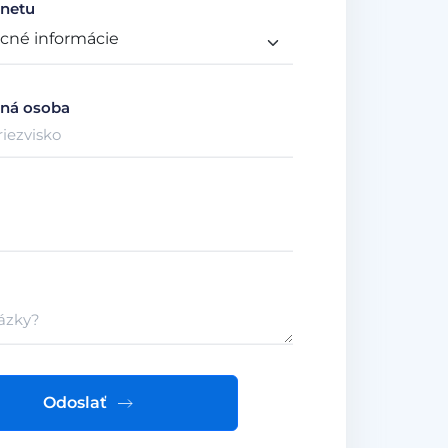
netu
ná osoba
Odoslať