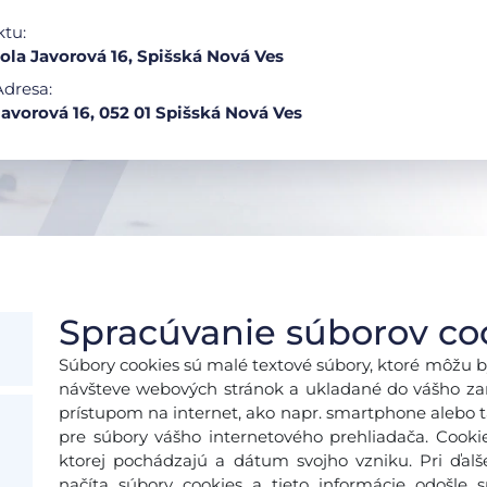
ktu:
ola Javorová 16, Spišská Nová Ves
Adresa:
Javorová 16, 052 01 Spišská Nová Ves
Spracúvanie súborov co
Súbory cookies sú malé textové súbory, ktoré môžu b
návšteve webových stránok a ukladané do vášho zari
prístupom na internet, ako napr. smartphone alebo ta
pre súbory vášho internetového prehliadača. Cooki
ktorej pochádzajú a dátum svojho vzniku. Pri ďal
načíta súbory cookies a tieto informácie odošle 