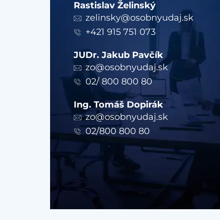
Rastislav Želinský
zelinsky@osobnyudaj.sk
+421 915 751 073
JUDr. Jakub Pavčík
zo@osobnyudaj.sk
02/ 800 800 80
Ing. Tomáš Dopirák
zo@osobnyudaj.sk
02/800 800 80