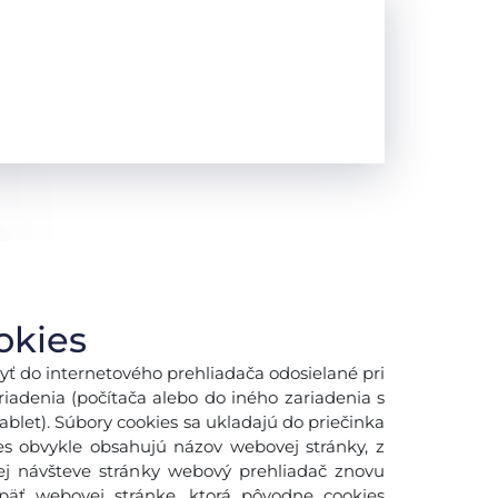
okies
yť do internetového prehliadača odosielané pri
adenia (počítača alebo do iného zariadenia s
blet). Súbory cookies sa ukladajú do priečinka
es obvykle obsahujú názov webovej stránky, z
šej návšteve stránky webový prehliadač znovu
späť webovej stránke, ktorá pôvodne cookies