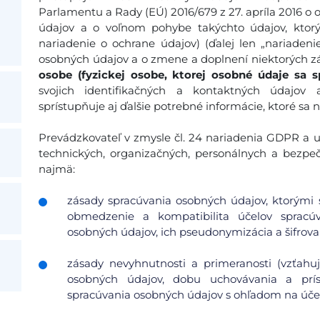
Parlamentu a Rady (EÚ) 2016/679 z 27. apríla 2016 o 
údajov a o voľnom pohybe takýchto údajov, ktor
nariadenie o ochrane údajov) (ďalej len „nariadeni
osobných údajov a o zmene a doplnení niektorých zá
osobe (fyzickej osobe, ktorej osobné údaje sa s
svojich identifikačných a kontaktných údajov
sprístupňuje aj ďalšie potrebné informácie, ktoré sa 
Prevádzkovateľ v zmysle čl. 24 nariadenia GDPR a ust
technických, organizačných, personálnych a bezpe
najmä:
zásady spracúvania osobných údajov, ktorými s
obmedzenie a kompatibilita účelov spracúv
osobných údajov, ich pseudonymizácia a šifrovan
zásady nevyhnutnosti a primeranosti (vzťah
osobných údajov, dobu uchovávania a pr
spracúvania osobných údajov s ohľadom na účel 