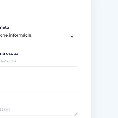
netu
ná osoba