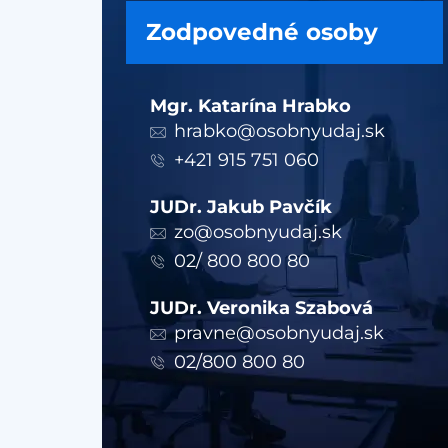
Zodpovedné osoby
Mgr. Katarína Hrabko
hrabko@osobnyudaj.sk
+421 915 751 060
JUDr. Jakub Pavčík
zo@osobnyudaj.sk
02/ 800 800 80
JUDr. Veronika Szabová
pravne@osobnyudaj.sk
02/800 800 80