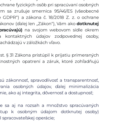
ochrane fyzických osôb pri spracúvaní osobných
ým sa zrušuje smernica 95/46/ES (všeobecné
e GDPR“) a zákona č. 18/2018 Z. z. o ochrane
konov (ďalej len ,,Zákon“), Vám ako
dotknutej
pracúvajú)
na svojom webovom sídle okrem
 a kontaktných údajov zodpovednej osoby,
nachádzajú v záložkách vľavo.
. § 31 Zákona pristúpil k prijatiu primeraných
čnostných opatrení a záruk, ktoré zohľadňujú
ú zákonnosť, spravodlivosť a transparentnosť,
ania osobných údajov, ďalej minimalizácia
ie, ako aj integrita, dôvernosť a dostupnosť;
uje sa aj na rozsah a množstvo spracúvaných
ístup k osobným údajom dotknutej osoby)
spracovateľskej operácie;