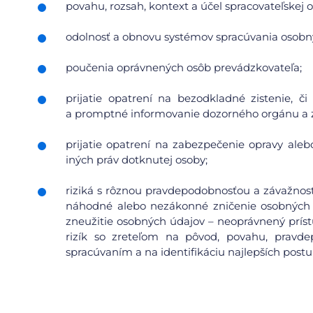
povahu, rozsah, kontext a účel spracovateľskej o
odolnosť a obnovu systémov spracúvania osobn
poučenia oprávnených osôb prevádzkovateľa;
prijatie opatrení na bezodkladné zistenie, 
a promptné informovanie dozorného orgánu a 
prijatie opatrení na zabezpečenie opravy aleb
iných práv dotknutej osoby;
riziká s rôznou pravdepodobnosťou a závažnosť
náhodné alebo nezákonné zničenie osobných 
zneužitie osobných údajov – neoprávnený prís
rizík so zreteľom na pôvod, povahu, pravdep
spracúvaním a na identifikáciu najlepších postu