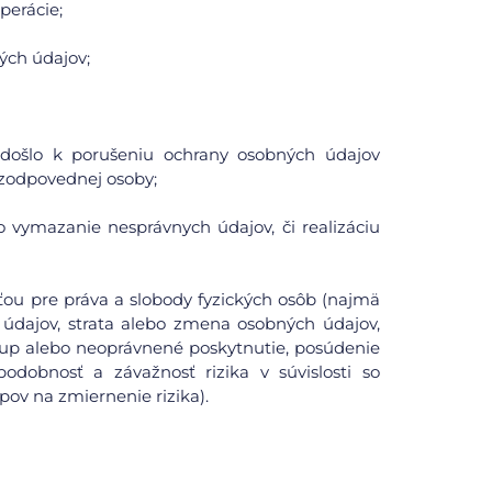
perácie;
ých údajov;
či došlo k porušeniu ochrany osobných údajov
zodpovednej osoby;
o vymazanie nesprávnych údajov, či realizáciu
ou pre práva a slobody fyzických osôb (najmä
údajov, strata alebo zmena osobných údajov,
tup alebo neoprávnené poskytnutie, posúdenie
odobnosť a závažnosť rizika v súvislosti so
pov na zmiernenie rizika).