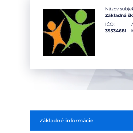
Názov subje
Základná šk
IČO:
35534681
Základné informácie