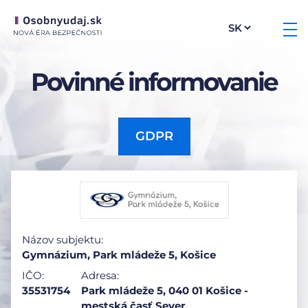
Povinné informovanie
GDPR
Názov subjektu:
Gymnázium, Park mládeže 5, Košice
IČO:
Adresa:
35531754
Park mládeže 5, 040 01 Košice -
mestská časť Sever