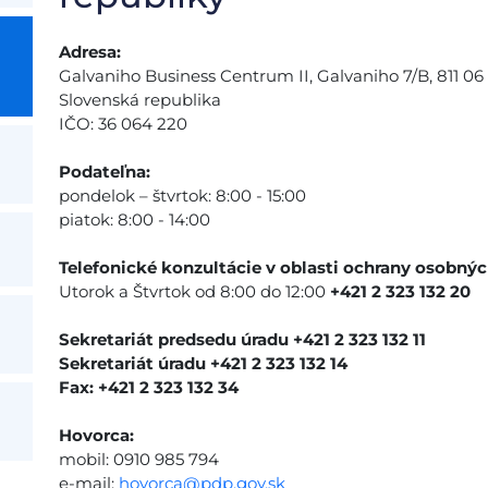
Adresa:
Galvaniho Business Centrum II, Galvaniho 7/B, 811 06 
Slovenská republika
IČO: 36 064 220
Podateľna:
pondelok – štvrtok: 8:00 - 15:00
piatok: 8:00 - 14:00
Telefonické konzultácie v oblasti ochrany osobnýc
Utorok a Štvrtok od 8:00 do 12:00
+421 2 323 132 20
Sekretariát predsedu úradu +421 2 323 132 11
Sekretariát úradu +421 2 323 132 14
Fax: +421 2 323 132 34
Hovorca:
mobil: 0910 985 794
e-mail:
hovorca@pdp.gov.sk