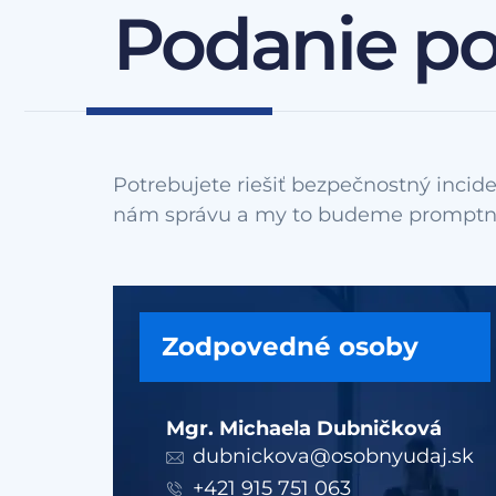
Podanie p
Potrebujete riešiť bezpečnostný incide
Zodpovedné osoby
Mgr. Michaela Dubničková
dubnickova@osobnyudaj.sk
+421 915 751 063