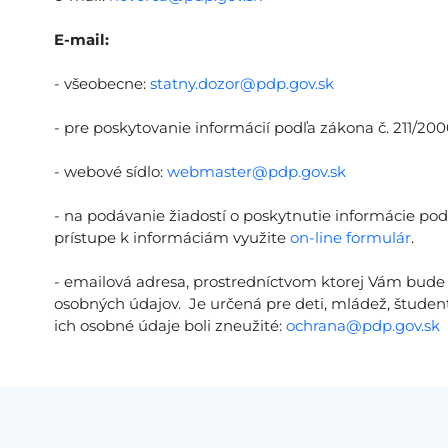
E-mail:
- všeobecne:
statny.dozor@pdp.gov.sk
- pre poskytovanie informácií podľa zákona č. 211/2000
- webové sídlo:
webmaster@pdp.gov.sk
- na podávanie žiadostí o poskytnutie informácie pod
prístupe k informáciám využite
on-line formulár
.
- emailová adresa, prostredníctvom ktorej Vám bude 
osobných údajov. Je určená pre deti, mládež, študento
ich osobné údaje boli zneužité:
ochrana@pdp.gov.sk