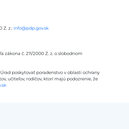
 Z. z.:
info@pdp.gov.sk
ľa zákona č. 211/2000 Z. z. o slobodnom
Úrad poskytovať poradenstvo v oblasti ochrany
v, učiteľov, rodičov, ktorí majú podozrenie, že
.sk