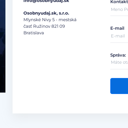
info@osobnyudaj.sk
Kontakt
Osobnyudaj.sk, s.r.o.
Mlynské Nivy 5 - mestská
časť Ružinov
821 09
E-mail
Bratislava
Správa: