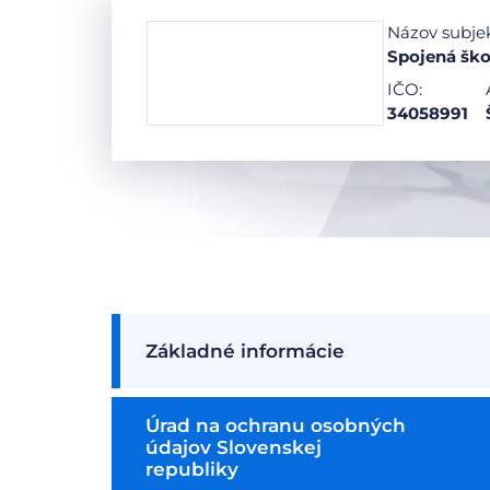
Názov subje
Spojená ško
IČO:
34058991
Základné informácie
Úrad na ochranu osobných
údajov Slovenskej
republiky