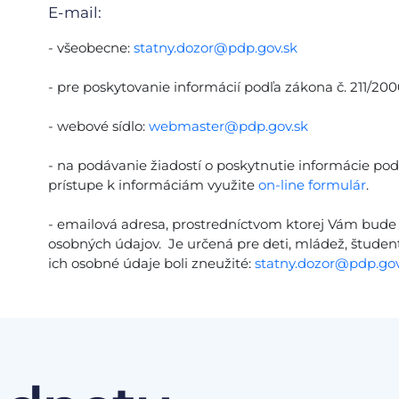
E-mail:
- všeobecne:
statny.dozor@pdp.gov.sk
- pre poskytovanie informácií podľa zákona č. 211/2000
- webové sídlo:
webmaster@pdp.gov.sk
- na podávanie žiadostí o poskytnutie informácie pod
prístupe k informáciám využite
on-line formulár
.
- emailová adresa, prostredníctvom ktorej Vám bude 
osobných údajov. Je určená pre deti, mládež, študento
ich osobné údaje boli zneužité:
statny.dozor@pdp.gov