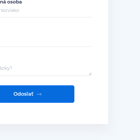
ná osoba
Odoslať