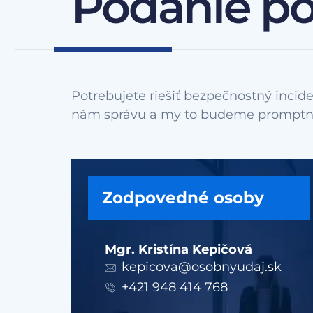
Podanie p
Potrebujete riešiť bezpečnostný incide
Zodpovedné osoby
Mgr. Kristína Kepičová
kepicova@osobnyudaj.sk
+421 948 414 768