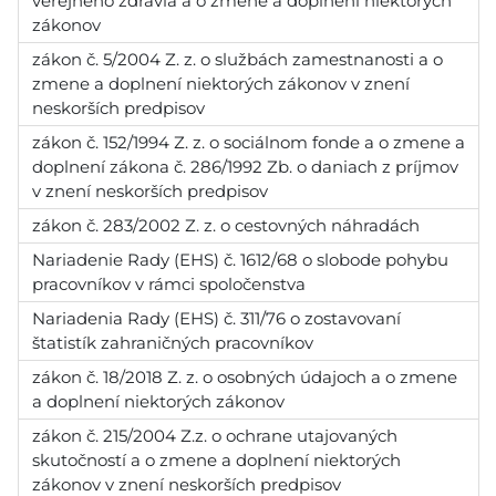
verejného zdravia a o zmene a doplnení niektorých
zákonov
zákon č. 5/2004 Z. z. o službách zamestnanosti a o
zmene a doplnení niektorých zákonov v znení
neskorších predpisov
zákon č. 152/1994 Z. z. o sociálnom fonde a o zmene a
doplnení zákona č. 286/1992 Zb. o daniach z príjmov
v znení neskorších predpisov
zákon č. 283/2002 Z. z. o cestovných náhradách
Nariadenie Rady (EHS) č. 1612/68 o slobode pohybu
pracovníkov v rámci spoločenstva
Nariadenia Rady (EHS) č. 311/76 o zostavovaní
štatistík zahraničných pracovníkov
zákon č. 18/2018 Z. z. o osobných údajoch a o zmene
a doplnení niektorých zákonov
zákon č. 215/2004 Z.z. o ochrane utajovaných
skutočností a o zmene a doplnení niektorých
zákonov v znení neskorších predpisov