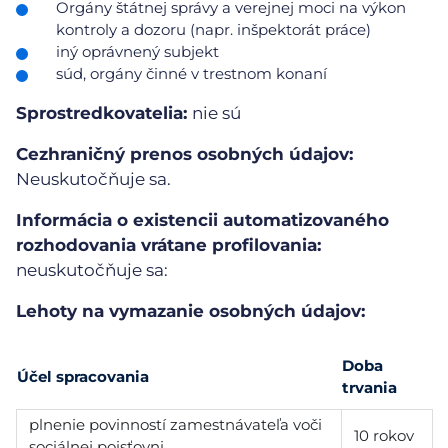
Orgány štátnej správy a verejnej moci na výkon
kontroly a dozoru (napr. inšpektorát práce)
iný oprávnený subjekt
súd, orgány činné v trestnom konaní
Sprostredkovatelia:
nie sú
Cezhraničný prenos osobných údajov:
Neuskutočňuje sa.
Informácia o existencii automatizovaného
rozhodovania vrátane profilovania:
neuskutočňuje sa:
Lehoty na vymazanie osobných údajov:
Doba
Účel spracovania
trvania
plnenie povinností zamestnávateľa voči
10 rokov
sociálnej poisťovni