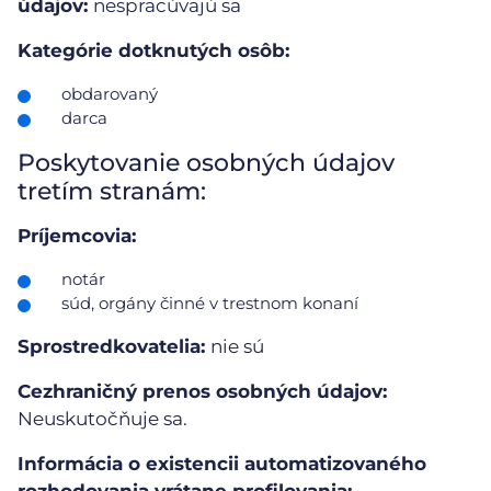
údajov:
nespracúvajú sa
Kategórie dotknutých osôb:
obdarovaný
darca
Poskytovanie osobných údajov
tretím stranám:
Príjemcovia:
notár
súd, orgány činné v trestnom konaní
Sprostredkovatelia:
nie sú
Cezhraničný prenos osobných údajov:
Neuskutočňuje sa.
Informácia o existencii automatizovaného
rozhodovania vrátane profilovania: