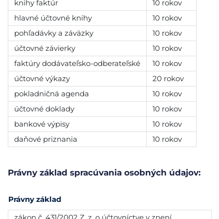
knihy faktúr
10 rokov
hlavné účtovné knihy
10 rokov
pohľadávky a záväzky
10 rokov
účtovné závierky
10 rokov
faktúry dodávateľsko-odberateľské
10 rokov
účtovné výkazy
20 rokov
pokladničná agenda
10 rokov
účtovné doklady
10 rokov
bankové výpisy
10 rokov
daňové priznania
10 rokov
Právny základ spracúvania osobných údajov:
Právny základ
zákon č. 431/2002 Z. z. o účtovníctve v znení