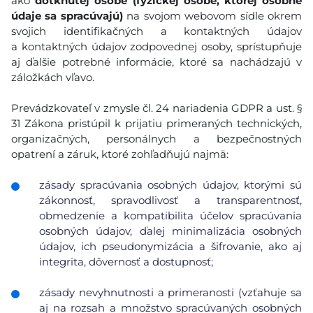
ako
dotknutej osobe (fyzickej osobe, ktorej osobné
údaje sa spracúvajú)
na svojom webovom sídle okrem
svojich identifikačných a kontaktných údajov
a kontaktných údajov zodpovednej osoby, sprístupňuje
aj ďalšie potrebné informácie, ktoré sa nachádzajú v
záložkách vľavo.
Prevádzkovateľ v zmysle čl. 24 nariadenia GDPR a ust. §
31 Zákona pristúpil k prijatiu primeraných technických,
organizačných, personálnych a bezpečnostných
opatrení a záruk, ktoré zohľadňujú najmä:
zásady spracúvania osobných údajov, ktorými sú
zákonnosť, spravodlivosť a transparentnosť,
obmedzenie a kompatibilita účelov spracúvania
osobných údajov, ďalej minimalizácia osobných
údajov, ich pseudonymizácia a šifrovanie, ako aj
integrita, dôvernosť a dostupnosť;
zásady nevyhnutnosti a primeranosti (vzťahuje sa
aj na rozsah a množstvo spracúvaných osobných