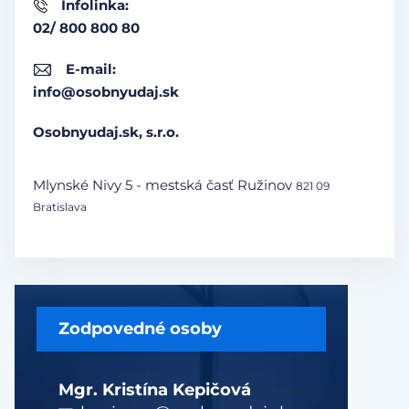
Infolinka:
02/ 800 800 80
E-mail:
info@osobnyudaj.sk
Osobnyudaj.sk, s.r.o.
Mlynské Nivy 5 - mestská časť Ružinov
821 09
Bratislava
Zodpovedné osoby
Mgr. Kristína Kepičová