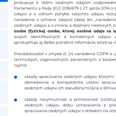
pristupuje k Vašim osobným údajom zodpovedne
Parlamentu a Rady (EÚ) 2016/679 z 27. apríla 2016 o 
údajov a o voľnom pohybe takýchto údajov, ktor
nariadenie o ochrane údajov) (ďalej len „nariadeni
osobných údajov a o zmene a doplnení niektorých zá
osobe (fyzickej osobe, ktorej osobné údaje sa s
svojich identifikačných a kontaktných údajov
sprístupňuje aj ďalšie potrebné informácie, ktoré sa 
Prevádzkovateľ v zmysle čl. 24 nariadenia GDPR a ust
technických, organizačných, personálnych a bezpe
najmä:
zásady spracúvania osobných údajov, ktorými s
obmedzenie a kompatibilita účelov spracúv
osobných údajov, ich pseudonymizácia a šifrovan
zásady nevyhnutnosti a primeranosti (vzťah
osobných údajov, dobu uchovávania a pr
spracúvania osobných údajov s ohľadom na účel 