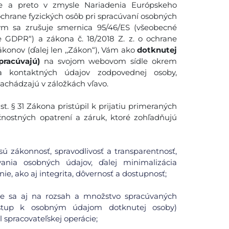
 a preto v zmysle Nariadenia Európskeho
ochrane fyzických osôb pri spracúvaní osobných
ým sa zrušuje smernica 95/46/ES (všeobecné
e GDPR“) a zákona č. 18/2018 Z. z. o ochrane
konov (ďalej len ,,Zákon“), Vám ako
dotknutej
pracúvajú)
na svojom webovom sídle okrem
 a kontaktných údajov zodpovednej osoby,
nachádzajú v záložkách vľavo.
. § 31 Zákona pristúpil k prijatiu primeraných
čnostných opatrení a záruk, ktoré zohľadňujú
ú zákonnosť, spravodlivosť a transparentnosť,
ania osobných údajov, ďalej minimalizácia
ie, ako aj integrita, dôvernosť a dostupnosť;
uje sa aj na rozsah a množstvo spracúvaných
ístup k osobným údajom dotknutej osoby)
spracovateľskej operácie;