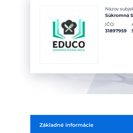
Názov subje
Súkromná S
IČO:
31897959
Základné informácie