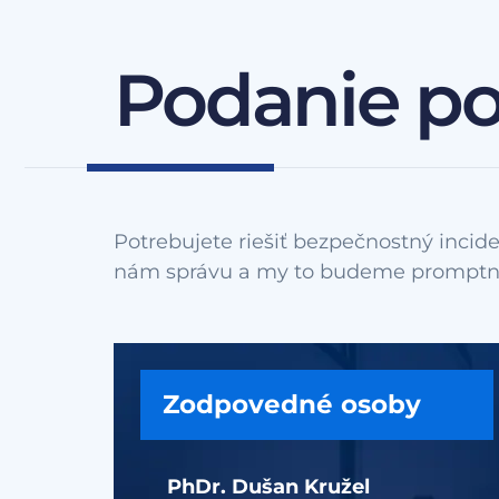
Podanie p
Potrebujete riešiť bezpečnostný incide
Zodpovedné osoby
PhDr. Dušan Kružel