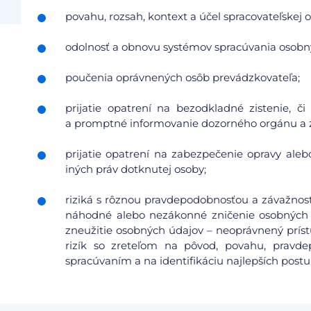
povahu, rozsah, kontext a účel spracovateľskej o
odolnosť a obnovu systémov spracúvania osobn
poučenia oprávnených osôb prevádzkovateľa;
prijatie opatrení na bezodkladné zistenie, 
a promptné informovanie dozorného orgánu a 
prijatie opatrení na zabezpečenie opravy aleb
iných práv dotknutej osoby;
riziká s rôznou pravdepodobnosťou a závažnosť
náhodné alebo nezákonné zničenie osobných 
zneužitie osobných údajov – neoprávnený prís
rizík so zreteľom na pôvod, povahu, pravdep
spracúvaním a na identifikáciu najlepších postu