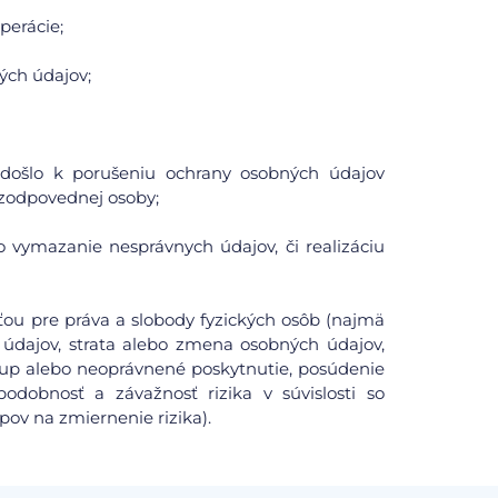
perácie;
ých údajov;
či došlo k porušeniu ochrany osobných údajov
zodpovednej osoby;
o vymazanie nesprávnych údajov, či realizáciu
ou pre práva a slobody fyzických osôb (najmä
údajov, strata alebo zmena osobných údajov,
tup alebo neoprávnené poskytnutie, posúdenie
odobnosť a závažnosť rizika v súvislosti so
pov na zmiernenie rizika).