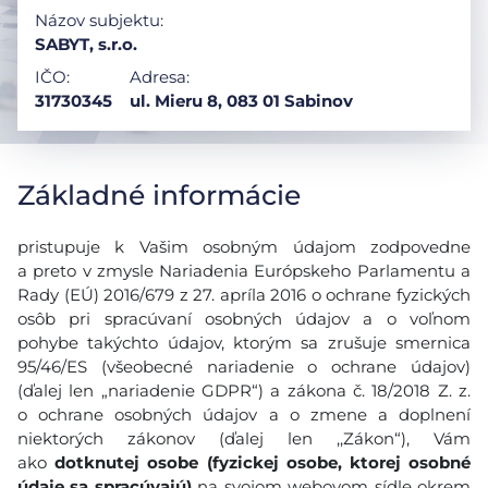
Názov subjektu:
SABYT, s.r.o.
IČO:
Adresa:
31730345
ul. Mieru 8, 083 01 Sabinov
Základné informácie
pristupuje k Vašim osobným údajom zodpovedne
a preto v zmysle Nariadenia Európskeho Parlamentu a
Rady (EÚ) 2016/679 z 27. apríla 2016 o ochrane fyzických
osôb pri spracúvaní osobných údajov a o voľnom
pohybe takýchto údajov, ktorým sa zrušuje smernica
95/46/ES (všeobecné nariadenie o ochrane údajov)
(ďalej len „nariadenie GDPR“) a zákona č. 18/2018 Z. z.
o ochrane osobných údajov a o zmene a doplnení
niektorých zákonov (ďalej len ,,Zákon“), Vám
ako
dotknutej osobe (fyzickej osobe, ktorej osobné
údaje sa spracúvajú)
na svojom webovom sídle okrem