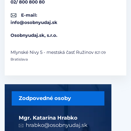
02/ 800 800 80
E-mail:
info@osobnyudaj.sk
Osobnyudaj.sk, s.r.o.
Mlynské Nivy 5 - mestská časť Ružinov
821 09
Bratislava
Zodpovedné osoby
Mgr. Katarína Hrabko
hrabko@osobnyudaj.sk