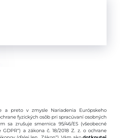
 a preto v zmysle Nariadenia Európskeho
ochrane fyzických osôb pri spracúvaní osobných
ým sa zrušuje smernica 95/46/ES (všeobecné
e GDPR“) a zákona č. 18/2018 Z. z. o ochrane
konov (ďalej len ,,Zákon“), Vám ako
dotknutej