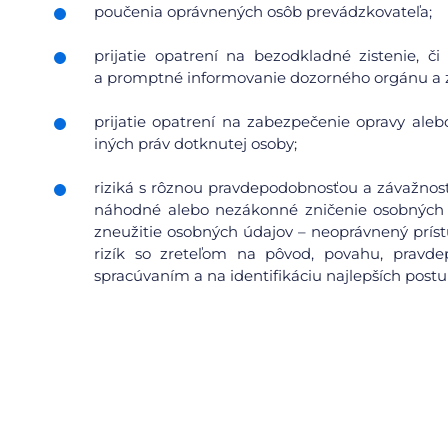
poučenia oprávnených osôb prevádzkovateľa;
prijatie opatrení na bezodkladné zistenie, 
a promptné informovanie dozorného orgánu a 
prijatie opatrení na zabezpečenie opravy aleb
iných práv dotknutej osoby;
riziká s rôznou pravdepodobnosťou a závažnosť
náhodné alebo nezákonné zničenie osobných 
zneužitie osobných údajov – neoprávnený prís
rizík so zreteľom na pôvod, povahu, pravdep
spracúvaním a na identifikáciu najlepších postu