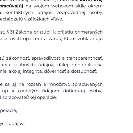
pracúvajú)
na svojom webovom sídle okrem
 a kontaktných údajov zodpovednej osoby,
nachádzajú v záložkách vľavo.
. § 31 Zákona pristúpil k prijatiu primeraných
čnostných opatrení a záruk, ktoré zohľadňujú
ú zákonnosť, spravodlivosť a transparentnosť,
ania osobných údajov, ďalej minimalizácia
ie, ako aj integrita, dôvernosť a dostupnosť;
uje sa aj na rozsah a množstvo spracúvaných
ístup k osobným údajom dotknutej osoby)
spracovateľskej operácie;
perácie;
ých údajov;