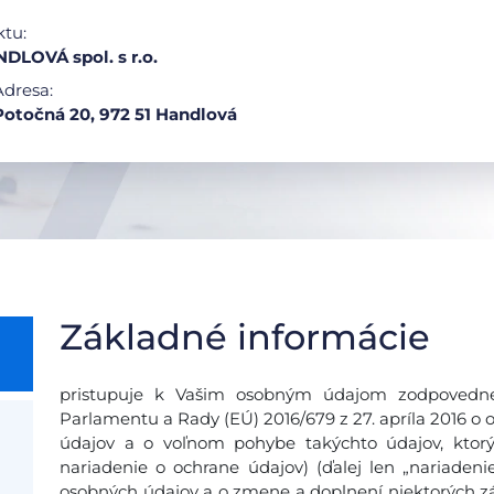
ktu:
DLOVÁ spol. s r.o.
Adresa:
Potočná 20, 972 51 Handlová
Základné informácie
pristupuje k Vašim osobným údajom zodpovedne
Parlamentu a Rady (EÚ) 2016/679 z 27. apríla 2016 o 
údajov a o voľnom pohybe takýchto údajov, ktor
nariadenie o ochrane údajov) (ďalej len „nariadeni
osobných údajov a o zmene a doplnení niektorých zá