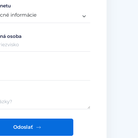
netu
ná osoba
Odoslať