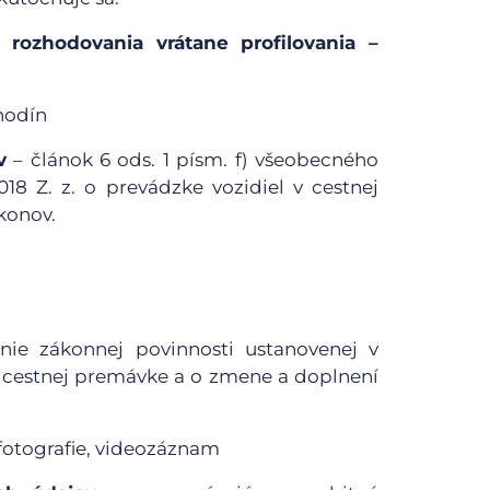
 rozhodovania vrátane profilovania –
hodín
v
– článok 6 ods. 1 písm. f) všeobecného
18 Z. z. o prevádzke vozidiel v cestnej
konov.
nie zákonnej povinnosti ustanovenej v
 v cestnej premávke a o zmene a doplnení
 fotografie, videozáznam