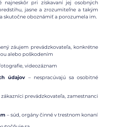
 najneskôr pri získavaní jej osobných
redstihu, jasne a zrozumiteľne a takým
la skutočne oboznámiť a porozumela im.
nený záujem prevádzkovateľa, konkrétne
žou alebo poškodením
 fotografie, videozáznam
ých údajov
– nespracúvajú sa osobitné
– zákazníci prevádzkovateľa, zamestnanci
nám
– súd, orgány činné v trestnom konaní
kutočňuje sa.