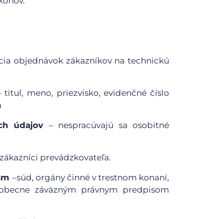
konov.
cia objednávok zákazníkov na technickú
– titul, meno, priezvisko, evidenčné číslo
a
ých údajov
– nespracúvajú sa osobitné
 zákazníci prevádzkovateľa.
nám
–súd, orgány činné v trestnom konaní,
šeobecne záväzným právnym predpisom