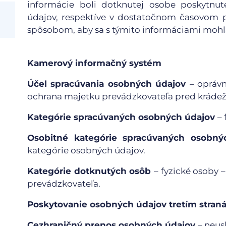
informácie boli dotknutej osobe poskytnuté
údajov, respektíve v dostatočnom časovom p
spôsobom, aby sa s týmito informáciami moh
Kamerový informačný systém
Účel spracúvania osobných údajov
– opráv
ochrana majetku prevádzkovateľa pred kráde
Kategórie spracúvaných osobných údajov
–
Osobitné kategórie spracúvaných osobn
kategórie osobných údajov.
Kategórie dotknutých osôb
– fyzické osoby 
prevádzkovateľa.
Poskytovanie osobných údajov tretím stra
Cezhraničný prenos osobných údajov
– neus