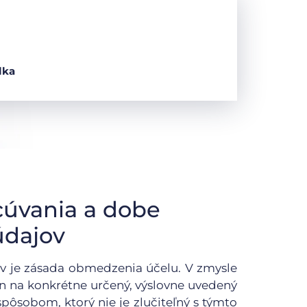
lka
cúvania a dobe
údajov
v je zásada obmedzenia účelu. V zmysle
en na konkrétne určený, výslovne uvedený
pôsobom, ktorý nie je zlučiteľný s týmto