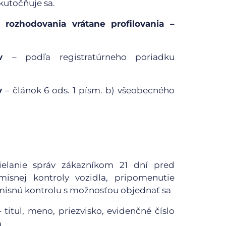
kutočňuje sa.
 rozhodovania vrátane profilovania –
ov
– podľa registratúrneho poriadku
v
– článok 6 ods. 1 písm. b) všeobecného
ielanie správ zákazníkom 21 dní pred
isnej kontroly vozidla, pripomenutie
misnú kontrolu s možnosťou objednať sa
– titul, meno, priezvisko, evidenčné číslo
a