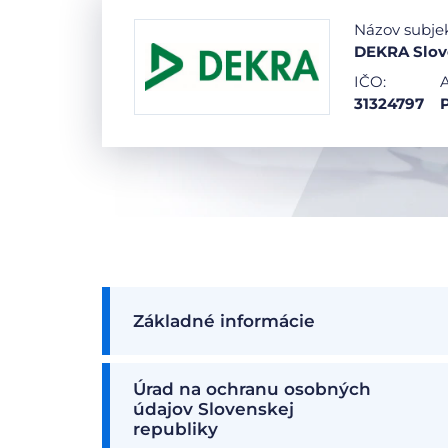
Názov subje
DEKRA Slove
IČO:
A
31324797
P
Základné informácie
Úrad na ochranu osobných
údajov Slovenskej
republiky