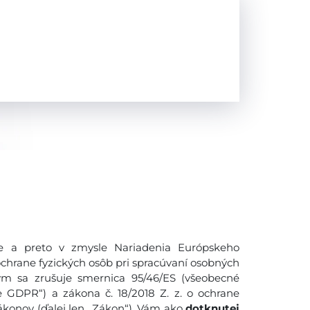
 a preto v zmysle Nariadenia Európskeho
ochrane fyzických osôb pri spracúvaní osobných
ým sa zrušuje smernica 95/46/ES (všeobecné
e GDPR“) a zákona č. 18/2018 Z. z. o ochrane
konov (ďalej len ,,Zákon“), Vám ako
dotknutej