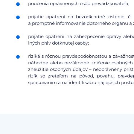
poučenia oprávnených osôb prevádzkovateľa;
prijatie opatrení na bezodkladné zistenie, 
a promptné informovanie dozorného orgánu a 
prijatie opatrení na zabezpečenie opravy aleb
iných práv dotknutej osoby;
riziká s rôznou pravdepodobnosťou a závažnosť
náhodné alebo nezákonné zničenie osobných 
zneužitie osobných údajov – neoprávnený prís
rizík so zreteľom na pôvod, povahu, pravdep
spracúvaním a na identifikáciu najlepších postu