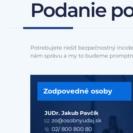
Podanie p
Potrebujete riešiť bezpečnostný incide
Zodpovedné osoby
JUDr. Jakub Pavčík
zo@osobnyudaj.sk
02/ 800 800 80