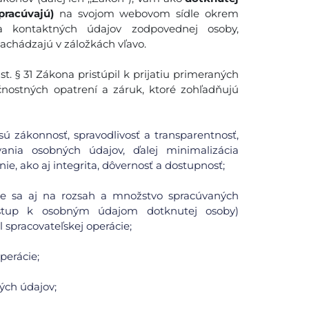
pracúvajú)
na svojom webovom sídle okrem
 a kontaktných údajov zodpovednej osoby,
nachádzajú v záložkách vľavo.
. § 31 Zákona pristúpil k prijatiu primeraných
čnostných opatrení a záruk, ktoré zohľadňujú
ú zákonnosť, spravodlivosť a transparentnosť,
ania osobných údajov, ďalej minimalizácia
ie, ako aj integrita, dôvernosť a dostupnosť;
uje sa aj na rozsah a množstvo spracúvaných
ístup k osobným údajom dotknutej osoby)
spracovateľskej operácie;
perácie;
ých údajov;