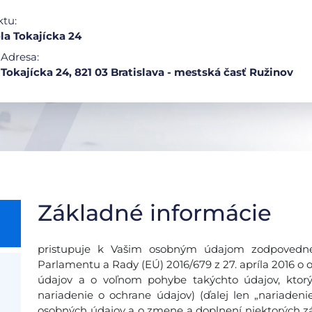
ktu:
la Tokajícka 24
Adresa:
Tokajícka 24, 821 03 Bratislava - mestská časť Ružinov
Základné informácie
pristupuje k Vašim osobným údajom zodpovedne
Parlamentu a Rady (EÚ) 2016/679 z 27. apríla 2016 o 
údajov a o voľnom pohybe takýchto údajov, ktor
nariadenie o ochrane údajov) (ďalej len „nariadeni
osobných údajov a o zmene a doplnení niektorých zá