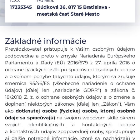
IČO:
Adresa:
17335345
Búdková 36, 817 15 Bratislava -
mestská časť Staré Mesto
Základné informácie
Prevádzkovateľ pristupuje k Vašim osobným údajom
zodpovedne a preto v zmysle Nariadenia Európskeho
Parlamentu a Rady (EÚ) 2016/679 z 27. apríla 2016 o
ochrane fyzických osôb pri spracúvaní osobných údajov
a o voľnom pohybe takýchto údajov, ktorým sa zrušuje
smernica 95/46/ES (všeobecné nariadenie o ochrane
údajov) (ďalej len „nariadenie GDPR“) a zákona č.
18/2018 Z. z. o ochrane osobných údajov a o zmene a
doplnení niektorých zákonov (ďalej len ,,Zákon“), Vám
ako
dotknutej osobe (fyzickej osobe, ktorej osobné
údaje sa spracúvajú)
na svojom webovom sídle okrem
svojich identifikačných a kontaktných údajov
a kontaktných údajov zodpovednej osoby, sprístupňuje
aj ďalšie potrebné informácie, ktoré sa nachádzajú v